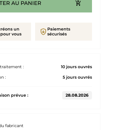
add_shopping_cart
TER AU PANIER
créons un
Paiements
shield_lock
 pour vous
sécurisés
traitement :
10 jours ouvrés
n :
5 jours ouvrés
aison prévue :
28.08.2026
du fabricant