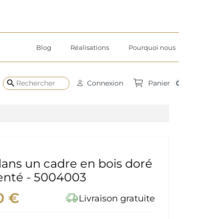
Blog
Réalisations
Pourquoi nous
search
0
Connexion
Panier
dans un cadre en bois doré
nté - 5004003
0 €
delivery_truck_speed
Livraison gratuite