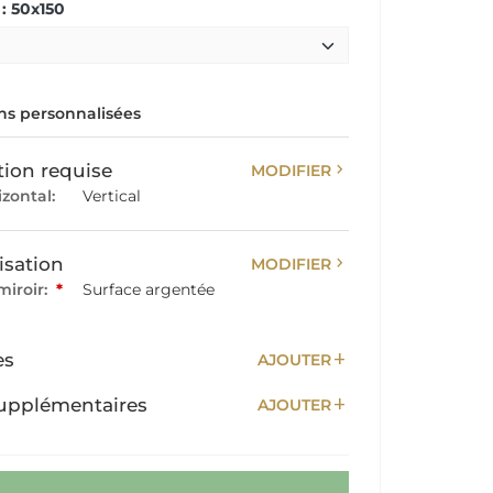
: 50x150
s personnalisées
chevron_right
tion requise
MODIFIER
izontal:
Vertical
chevron_right
isation
MODIFIER
miroir:
*
Surface argentée
add
es
AJOUTER
add
upplémentaires
AJOUTER