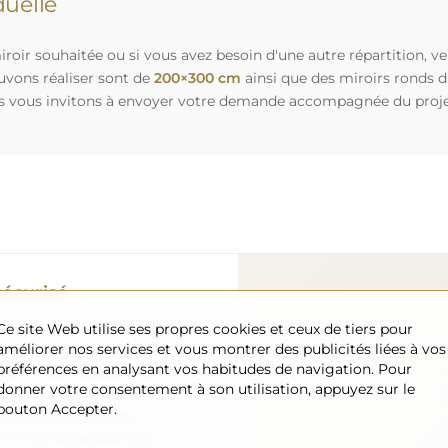
uelle
roir souhaitée ou si vous avez besoin d'une autre répartition, v
uvons réaliser sont de
200×300 cm
ainsi que des miroirs ronds 
s vous invitons à envoyer votre demande accompagnée du projet 
sécurisé
Ce site Web utilise ses propres cookies et ceux de tiers pour
nous nous occupons de faire
améliorer nos services et vous montrer des publicités liées à vos
 arrive en toute sécurité
préférences en analysant vos habitudes de navigation. Pour
ement. Nous disposons de
donner votre consentement à son utilisation, appuyez sur le
l formé, c’est pourquoi nous
bouton Accepter.
arfait état, sans frais
iroir de grande taille,