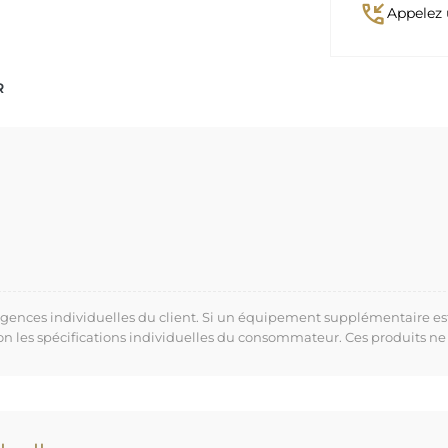
phone_callback
Appelez 
R
xigences individuelles du client. Si un équipement supplémentaire es
lon les spécifications individuelles du consommateur. Ces produits ne