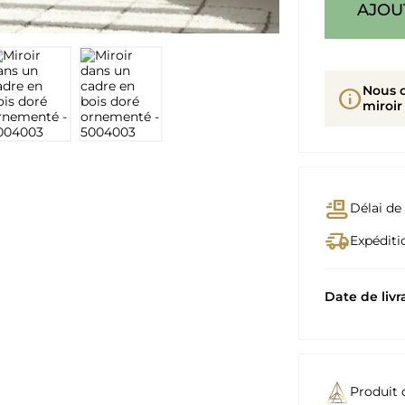
AJOU
Nous 
info
miroir
conveyor_belt
Délai de 
delivery_truck_speed
Expéditio
Date de livr
Produit 