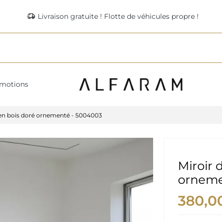
delivery_truck_speed
Livraison gratuite ! Flotte de véhicules propre !
motions
 en bois doré ornementé - 5004003
Miroir 
orneme
380,0