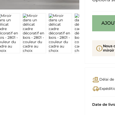
AJOU
Nous 
info
miroir
conveyor_belt
Délai de 
delivery_truck_speed
Expéditio
Date de livr