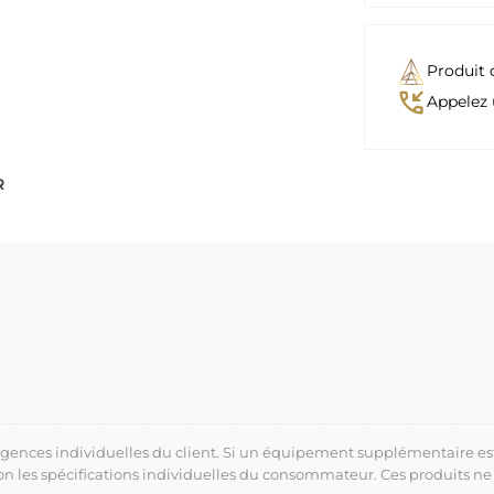
Produit 
phone_callback
Appelez 
R
xigences individuelles du client. Si un équipement supplémentaire es
lon les spécifications individuelles du consommateur. Ces produits ne