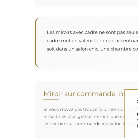
Les miroirs avec cadre ne sont pas seul
cadre met en valeur le miroir, accentua
soit dans un salon chic, une chambre cos
Miroir sur commande individ
Si vous n'avez pas trouvé la dimension de mi
e-mail. Les plus grands miroirs que nous po
les miroirs sur commande individuelle. Nou