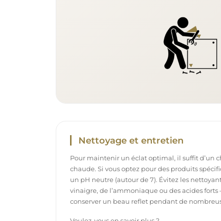
Nettoyage et entretien
Pour maintenir un éclat optimal, il suffit d’un 
chaude. Si vous optez pour des produits spécifiq
un pH neutre (autour de 7). Évitez les nettoya
vinaigre, de l’ammoniaque ou des acides forts 
conserver un beau reflet pendant de nombreu
Voulez-vous en savoir plus ?