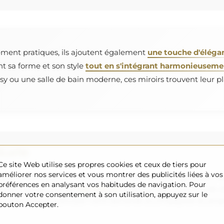
ement pratiques, ils ajoutent également
une touche d'éléga
nt sa forme et son style
tout en s'intégrant harmonieusement
y ou une salle de bain moderne, ces miroirs trouvent leur pl
uelle
Ce site Web utilise ses propres cookies et ceux de tiers pour
améliorer nos services et vous montrer des publicités liées à vos
roir souhaitée ou si vous avez besoin d'une autre répartition, v
préférences en analysant vos habitudes de navigation. Pour
uvons réaliser sont de
200×300 cm
ainsi que des miroirs ronds 
donner votre consentement à son utilisation, appuyez sur le
s vous invitons à envoyer votre demande accompagnée du projet 
bouton Accepter.