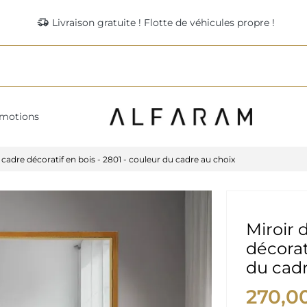
delivery_truck_speed
Livraison gratuite ! Flotte de véhicules propre !
motions
 cadre décoratif en bois - 2801 - couleur du cadre au choix
Miroir 
décorat
du cadr
270,0