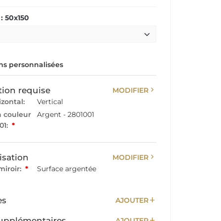
: 50x150
s personnalisées
chevron_right
tion requise
MODIFIER
izontal:
Vertical
a couleur
Argent - 2801001
01:
*
chevron_right
isation
MODIFIER
miroir:
*
Surface argentée
add
es
AJOUTER
add
upplémentaires
AJOUTER