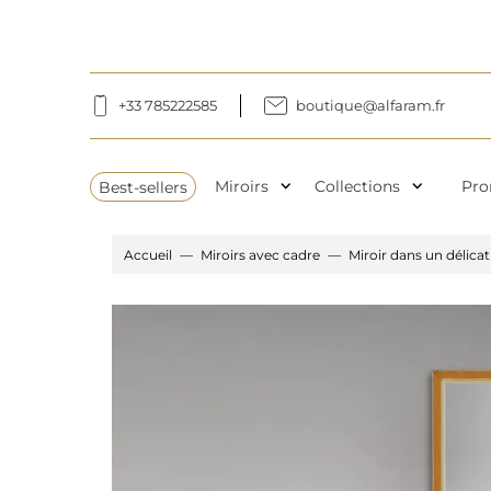
+33 785222585
boutique@alfaram.fr
expand_more
expand_more
Best-sellers
Miroirs
Collections
Pro
Accueil
Miroirs avec cadre
Miroir dans un délicat