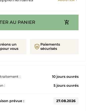
add_shopping_cart
TER AU PANIER
créons un
Paiements
shield_lock
 pour vous
sécurisés
traitement :
10 jours ouvrés
n :
5 jours ouvrés
aison prévue :
27.08.2026