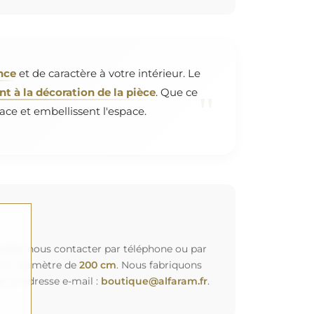
nce
et de caractère à votre intérieur. Le
 à la décoration de la pièce
. Que ce
"
ace et embellissent l'espace.
euillez nous contacter par téléphone ou par
d'un diamètre de
200 cm
. Nous fabriquons
à l'adresse e-mail :
boutique@alfaram.fr
.