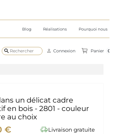
Blog
Réalisations
Pourquoi nous
search
0
Connexion
Panier
dans un délicat cadre
if en bois - 2801 - couleur
e au choix
0 €
delivery_truck_speed
Livraison gratuite