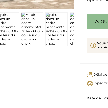
AJOU
Nous 
info
miroir
conveyor_belt
Délai de 
delivery_truck_speed
Expéditio
Date de livr