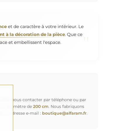
nce
et de caractère à votre intérieur. Le
 à la décoration de la pièce
. Que ce
"
ace et embellissent l'espace.
euillez nous contacter par téléphone ou par
d'un diamètre de
200 cm
. Nous fabriquons
à l'adresse e-mail :
boutique@alfaram.fr
.