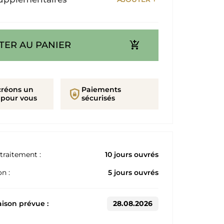
add_shopping_cart
TER AU PANIER
créons un
Paiements
shield_lock
 pour vous
sécurisés
traitement :
10 jours ouvrés
n :
5 jours ouvrés
aison prévue :
28.08.2026