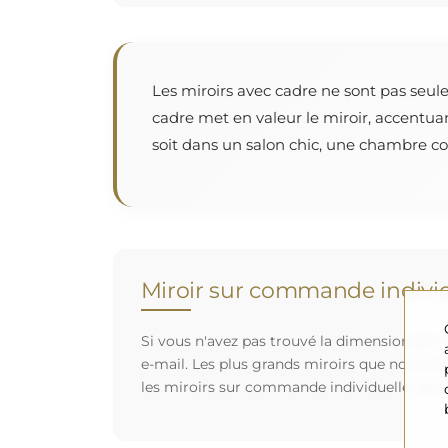
Les miroirs avec cadre ne sont pas seul
cadre met en valeur le miroir, accentua
soit dans un salon chic, une chambre cos
Miroir sur commande individ
Si vous n'avez pas trouvé la dimension de mi
e-mail. Les plus grands miroirs que nous po
les miroirs sur commande individuelle. Nou