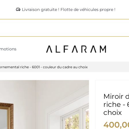
delivery_truck_speed
Livraison gratuite ! Flotte de véhicules propre !
motions
ornemental riche - 6001 - couleur du cadre au choix
Miroir 
riche -
choix
400,0