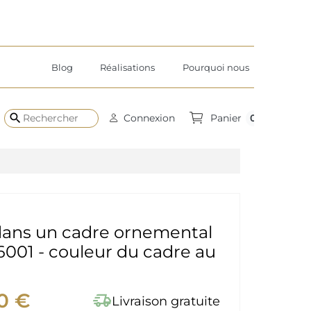
Blog
Réalisations
Pourquoi nous
search
0
Connexion
Panier
dans un cadre ornemental
 6001 - couleur du cadre au
0 €
delivery_truck_speed
Livraison gratuite