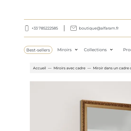
+33 785222585
boutique@alfaram.fr
expand_more
expand_more
Best-sellers
Miroirs
Collections
Pro
Accueil
Miroirs avec cadre
Miroir dans un cadre 