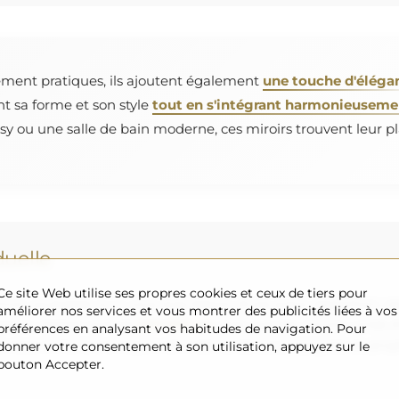
ement pratiques, ils ajoutent également
une touche d'éléga
nt sa forme et son style
tout en s'intégrant harmonieusement
y ou une salle de bain moderne, ces miroirs trouvent leur pl
uelle
Ce site Web utilise ses propres cookies et ceux de tiers pour
roir souhaitée ou si vous avez besoin d'une autre répartition, v
améliorer nos services et vous montrer des publicités liées à vos
uvons réaliser sont de
200×300 cm
ainsi que des miroirs ronds 
préférences en analysant vos habitudes de navigation. Pour
s vous invitons à envoyer votre demande accompagnée du projet 
donner votre consentement à son utilisation, appuyez sur le
bouton Accepter.