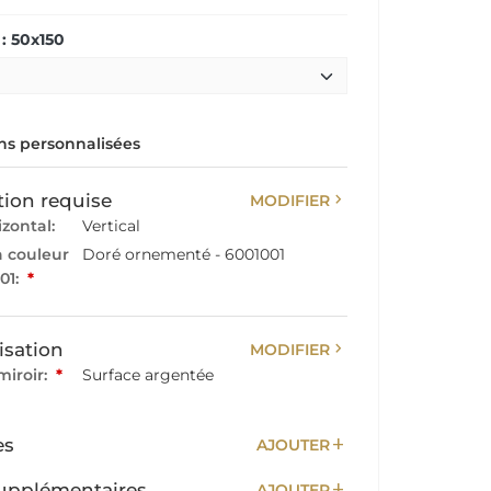
: 50x150
s personnalisées
chevron_right
tion requise
MODIFIER
izontal:
Vertical
a couleur
Doré ornementé - 6001001
01:
*
chevron_right
isation
MODIFIER
miroir:
*
Surface argentée
add
es
AJOUTER
add
upplémentaires
AJOUTER