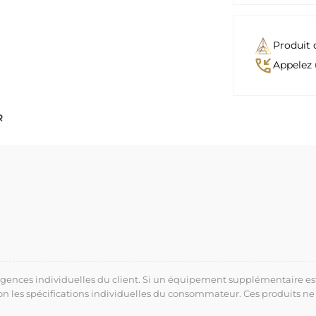
Produit 
phone_callback
Appelez 
R
xigences individuelles du client. Si un équipement supplémentaire es
lon les spécifications individuelles du consommateur. Ces produits ne