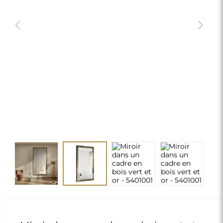
Miroir dans un cadre en bois vert et
or - 5401001
390,00 €
delivery_truck_speed
Livraison gratuite
Dimensions : 50x150
Dimensions personnalisées
chevron_right
Configuration requise
MODIFIER
Vertical/Horizontal:
Vertical
chevron_right
Personnalisation
MODIFIER