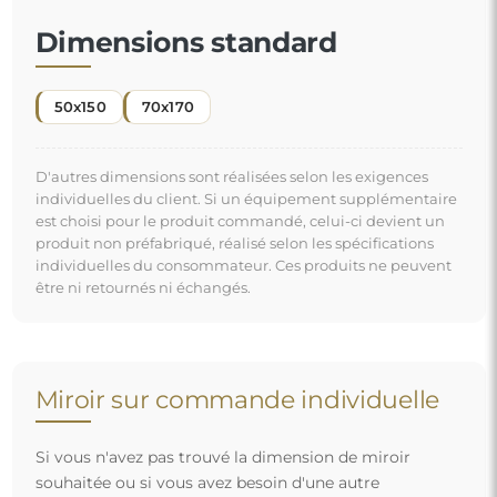
souhaitée ou si vous avez besoin d'une autre
répartition, veuillez nous contacter par téléphone ou
par e-mail. Les plus grands miroirs que nous pouvons
réaliser sont de
200×300 cm
ainsi que des miroirs
ronds d'un diamètre de
200 cm
. Nous fabriquons les
miroirs sur commande individuelle. Nous vous
invitons à envoyer votre demande accompagnée du
projet à l'adresse e-mail :
boutique@alfaram.fr
.
Livraison gratuite et transport sécurisé
Vous n’avez pas à vous soucier du transport – nous nous
occupons de faire en sorte que le miroir que vous avez
commandé arrive en toute sécurité entre vos mains, et ce,