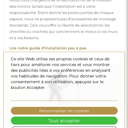
Nettoyage et entretien
Pour maintenir un éclat optimal, il suffit d’un chiffon en
microfibre et d’eau chaude. Si vous optez pour des
produits spécifiques, veillez à ce qu’ils aient un pH neutre
(autour de 7). Évitez les nettoyants puissants contenant du
vinaigre, de l’ammoniaque ou des acides forts – cela
permettra de conserver un beau reflet pendant de
nombreuses années.
Ce site Web utilise ses propres cookies et ceux de
tiers pour améliorer nos services et vous montrer
Voulez-vous en savoir plus ?
des publicités liées à vos préférences en analysant
vos habitudes de navigation. Pour donner votre
Découvrez d’autres conseils sur notre blog.
consentement à son utilisation, appuyez sur le
bouton Accepter.
Personnaliser les cookies
Tout accepter