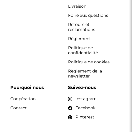
CONTACT
Nous travaillons du lundi au vendredi, de 7 h à 15 h.
Téléphone
+33 785222585
boutique@alfaram.fr
Alfaram sp. z o.o. © 2026
Réalisation :
AbcWeb.pl