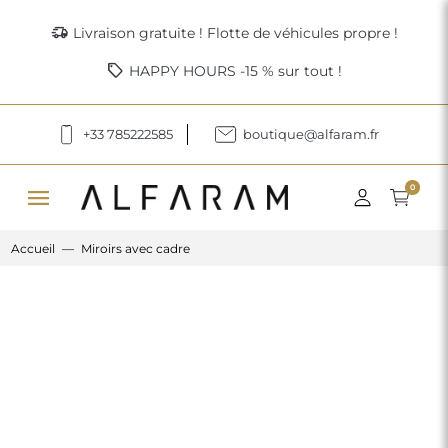
delivery_truck_speed
Livraison gratuite ! Flotte de véhicules propre !
sell
HAPPY HOURS -15 % sur tout !
+33 785222585
boutique@alfaram.fr
menu
0
Accueil
Miroirs avec cadre
Previous
Next