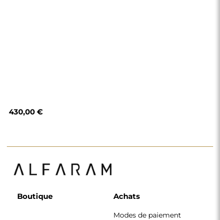
Modes de paiement
Livraison
Foire aux questions
Retours et
réclamations
Règlement
Politique de
confidentialité
Politique de cookies
Règlement de la
newsletter
Pourquoi nous
Suivez-nous
Coopération
Instagram
Contact
Facebook
Pinterest