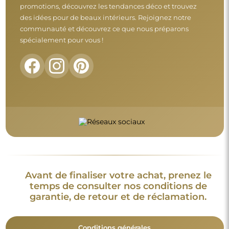
Conditions générales
Retours et réclamations
FAQ
Informations complémentaires :
Les modèles du miroir, les photos ainsi que les descriptions
sont protégés par les droits d’auteur. © Alfaram sp. z o.o. —
Tous droits réservés. Il est interdit de copier, vendre ou diffuser
les modèles, photos et descriptions des miroirs sans l’accord
préalable de © Alfaram sp. z o.o. Toute utilisation illégale de
contenus relevant de la propriété intellectuelle (notamment à
des fins lucratives) constitue une contrefaçon, passible de
sanctions pénales.
Les éléments décoratifs présents sur les photos servent