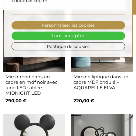
bouton Accepter.
F
I
L
T
R
E
Personnaliser les cookies
Tout accepter
Politique de cookies
Miroir rond dans un
Miroir elliptique dans un
cadre en mdf noir avec
cadre MDF ondulé –
lune LED sablée -
AQUARELLE ELVA
MIDNIGHT LED
290,00 €
220,00 €