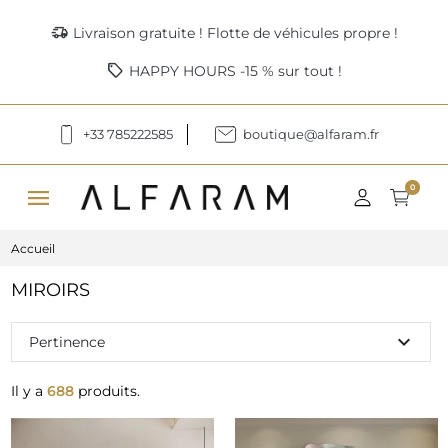
delivery_truck_speed
Livraison gratuite ! Flotte de véhicules propre !
sell
HAPPY HOURS -15 % sur tout !
+33 785222585
boutique@alfaram.fr
menu
0
Accueil
MIROIRS
expand_more
Pertinence
Il y a
688
produits.