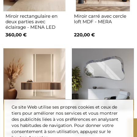
Miroir rectangulaire en
Miroir carré avec cercle
deux parties avec
loft MDF - MERA
éclairage - MENA LED
360,00 €
220,00 €
Ce site Web utilise ses propres cookies et ceux de
tiers pour améliorer nos services et vous montrer
Miroir rectangulaire en
Miroir irrégulier sur
des publicités liées à vos préférences en analysant
deux parties avec
moraine vieillie -
R
vos habitudes de navigation. Pour donner votre
éclairage - MERY LED
METRUM
consentement à son utilisation, appuyez sur le
360,00 €
420,00 €