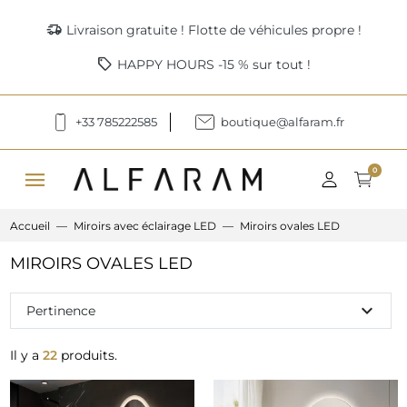
delivery_truck_speed
Livraison gratuite ! Flotte de véhicules propre !
sell
HAPPY HOURS -15 % sur tout !
+33 785222585
boutique@alfaram.fr
menu
0
Accueil
Miroirs avec éclairage LED
Miroirs ovales LED
MIROIRS OVALES LED
expand_more
Pertinence
Il y a
22
produits.