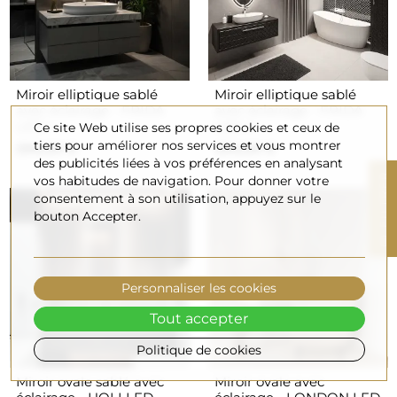
Miroir elliptique sablé
Miroir elliptique sablé
avec éclairage - FRIDA
avec éclairage - FRIDA
LED I
LED II
Ce site Web utilise ses propres cookies et ceux de
tiers pour améliorer nos services et vous montrer
290,00 €
290,00 €
des publicités liées à vos préférences en analysant
R
vos habitudes de navigation. Pour donner votre
consentement à son utilisation, appuyez sur le
bouton Accepter.
F
I
L
T
R
E
Personnaliser les cookies
Tout accepter
Politique de cookies
Miroir ovale sablé avec
Miroir ovale avec