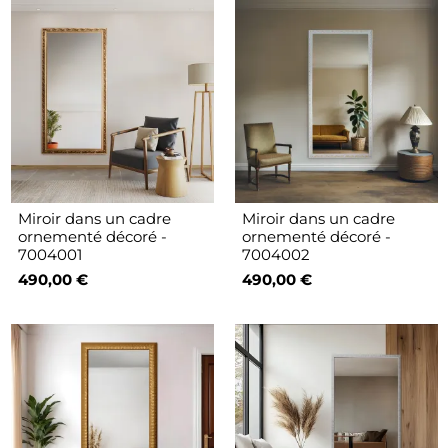
Miroir dans un cadre
Miroir dans un cadre
ornementé décoré -
ornementé décoré -
7004001
7004002
490,00 €
490,00 €