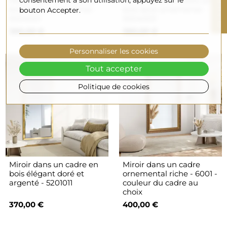
R
Miroir dans un cadre en
Miroir dans un cadre en
bois blanc ornementé -
bois doré ornementé -
bouton Accepter.
5004001
5004003
F
I
L
T
R
E
380,00 €
380,00 €
Personnaliser les cookies
Tout accepter
Politique de cookies
Miroir dans un cadre en
Miroir dans un cadre
bois élégant doré et
ornemental riche - 6001 -
argenté - 5201011
couleur du cadre au
choix
370,00 €
400,00 €