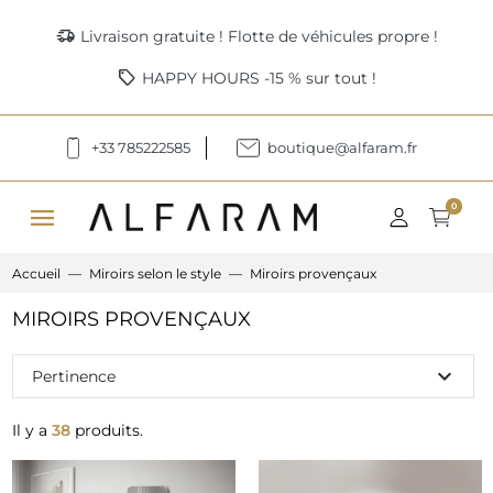
delivery_truck_speed
Livraison gratuite ! Flotte de véhicules propre !
sell
HAPPY HOURS -15 % sur tout !
+33 785222585
boutique@alfaram.fr
menu
0
Accueil
Miroirs selon le style
Miroirs provençaux
MIROIRS PROVENÇAUX
expand_more
Pertinence
Il y a
38
produits.