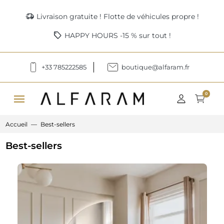
delivery_truck_speed
Livraison gratuite ! Flotte de véhicules propre !
sell
HAPPY HOURS -15 % sur tout !
+33 785222585
boutique@alfaram.fr
menu
0
Accueil
Best-sellers
Best-sellers