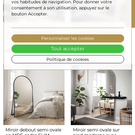
R
vos habitudes de navigation. Pour donner votre
consentement à son utilisation, appuyez sur le
bouton Accepter.
F
I
L
T
R
E
Miroir de penderie sur
Miroir rectangulaire
pied avec cadre en bois -
moderne sur pied avec
5201 - couleur du cadre
étagère - AGIS SHELF
Personnaliser les cookies
au choix
Tout accepter
490,00 €
140,00 €
Politique de cookies
Miroir debout semi-ovale
Miroir semi-ovale sur