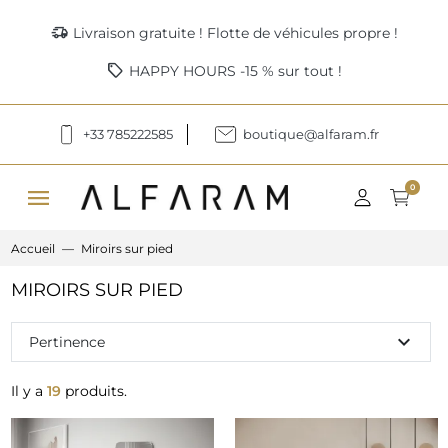
delivery_truck_speed
Livraison gratuite ! Flotte de véhicules propre !
sell
HAPPY HOURS -15 % sur tout !
+33 785222585
boutique@alfaram.fr
menu
0
Accueil
Miroirs sur pied
MIROIRS SUR PIED
expand_more
Pertinence
Il y a
19
produits.