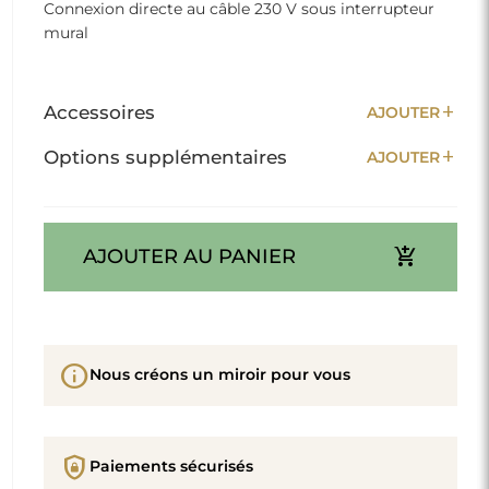
Connexion directe au câble 230 V sous interrupteur
mural
add
Accessoires
AJOUTER
add
Options supplémentaires
AJOUTER
add_shopping_cart
AJOUTER AU PANIER
info
Nous créons un miroir pour vous
shield_lock
Paiements sécurisés