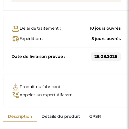
conveyor_belt
Délai de traitement :
10 jours ouvrés
delivery_truck_speed
Expédition :
5 jours ouvrés
Date de livraison prévue :
28.08.2026
Produit du fabricant
phone_callback
Appelez un expert Alfaram
Description
Détails du produit
GPSR