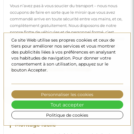
Vous n’avez pas à vous soucier du transport – nous nous
occupons de faire en sorte que le miroir que vous avez
commandé arrive en toute sécurité entre vos mains, et ce,
complètement gratuitement. Nous disposons de notre
propre flotte de véhicules et de personnel formé, c’est
pourquoi nous pouvons vous garantir que le miroir arrivera
Ce site Web utilise ses propres cookies et ceux de
en parfait état, sans frais supplémentaires. Même si vous
tiers pour améliorer nos services et vous montrer
des publicités liées à vos préférences en analysant
commandez un miroir de grande taille, vous pouvez
vos habitudes de navigation. Pour donner votre
compter sur une livraison rapide.
consentement à son utilisation, appuyez sur le
Découvrez notre processus d’emballage.
bouton Accepter.
Personnaliser les cookies
Tout accepter
Politique de cookies
Montage facile