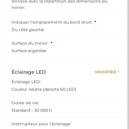
Annexe avec la répartition des dimensions du
miroir:
Indiquer l’emplacement du bord droit:
*
Du côté gauche
Surface du miroir:
*
Surface argentée
chevron_right
Éclairage LED
MODIFIER
Éclairage LED:
Couleur neutre (densité 60 LED)
Durée de vie:
Standard – 30 000 h
Interrupteur pour l’éclairage: