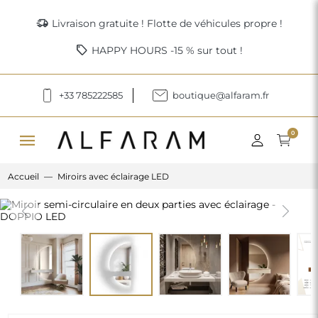
delivery_truck_speed
Livraison gratuite ! Flotte de véhicules propre !
sell
HAPPY HOURS -15 % sur tout !
+33 785222585
boutique@alfaram.fr
menu
0
Accueil
Miroirs avec éclairage LED
Previous
Next