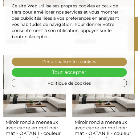
Ce site Web utilise ses propres cookies et ceux de
Miroir semi-ovale avec
Miroir semi-ovale avec
tiers pour améliorer nos services et vous montrer
meneaux dans un cadre
meneaux dans un cadre
des publicités liées à vos préférences en analysant
en mdf loft - FENÊTRE III
en mdf loft - FENÊTRE IV
R
vos habitudes de navigation. Pour donner votre
- couleur du cadre au
- couleur du cadre au
consentement à son utilisation, appuyez sur le
choix
choix
bouton Accepter.
490,00 €
490,00 €
F
I
L
T
R
E
Personnaliser les cookies
Tout accepter
Politique de cookies
Miroir rond à meneaux
Miroir rond à meneaux
avec cadre en mdf noir
avec cadre en mdf noir
mat - OKTAN I - couleur
mat - OKTAN II - couleur