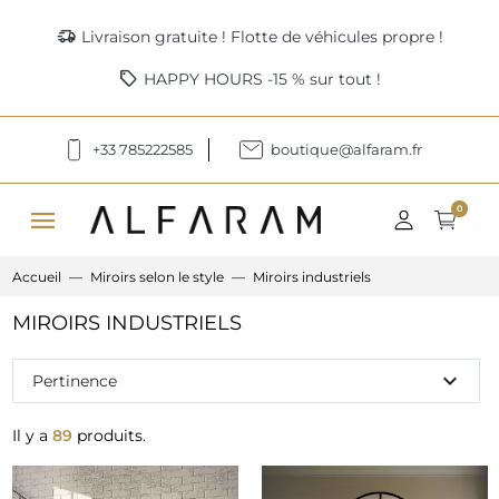
delivery_truck_speed
Livraison gratuite ! Flotte de véhicules propre !
sell
HAPPY HOURS -15 % sur tout !
+33 785222585
boutique@alfaram.fr
menu
0
Accueil
Miroirs selon le style
Miroirs industriels
MIROIRS INDUSTRIELS
expand_more
Pertinence
Il y a
89
produits.