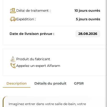
conveyor_belt
Délai de traitement :
10 jours ouvrés
delivery_truck_speed
Expédition :
5 jours ouvrés
Date de livraison prévue :
28.08.2026
Produit du fabricant
phone_callback
Appelez un expert Alfaram
Description
Détails du produit
GPSR
Imaginez entrer dans votre salle de bain, votre