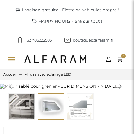
delivery_truck_speed
Livraison gratuite ! Flotte de véhicules propre !
sell
HAPPY HOURS -15 % sur tout !
+33 785222585
boutique@alfaram.fr
menu
0
Accueil
Miroirs avec éclairage LED
Previous
Next