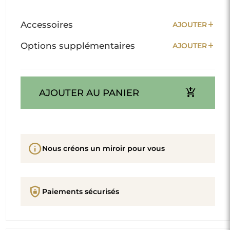
add
Accessoires
AJOUTER
add
Options supplémentaires
AJOUTER
add_shopping_cart
AJOUTER AU PANIER
info
Nous créons un miroir pour vous
shield_lock
Paiements sécurisés