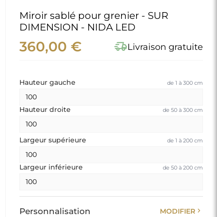
Miroir sablé pour grenier - SUR
DIMENSION - NIDA LED
360,00 €
delivery_truck_speed
Livraison gratuite
Hauteur gauche
de 1 à 300 cm
Hauteur droite
de 50 à 300 cm
Largeur supérieure
de 1 à 200 cm
Largeur inférieure
de 50 à 200 cm
chevron_right
Personnalisation
MODIFIER