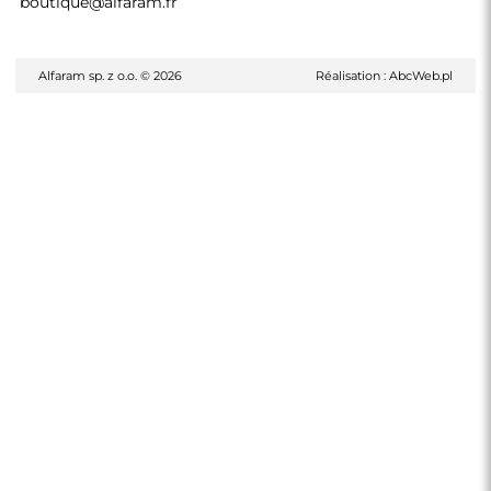
boutique@alfaram.fr
Alfaram sp. z o.o. © 2026
Réalisation :
AbcWeb.pl