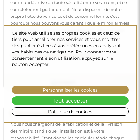
commandé arrive en toute sécurité entre vos mains, et ce,
complètement gratuitement. Nous disposons de notre
propre flotte de véhicules et de personnel formé, c’est
pourquoi nous pouvons vous garantir que le miroir arrivera
en parfait état, sans frais supplémentaires. Même si vous
Ce site Web utilise ses propres cookies et ceux de
commandez un miroir de grande taille, vous pouvez
tiers pour améliorer nos services et vous montrer
compter sur une livraison rapide.
des publicités liées à vos préférences en analysant
vos habitudes de navigation. Pour donner votre
Découvrez notre processus d’emballage.
consentement à son utilisation, appuyez sur le
bouton Accepter.
Personnaliser les cookies
Tout accepter
Politique de cookies
Montage facile
Nous nous chargeons de la fabrication et de la livraison
des miroirs, tandis que l’installation est à votre
responsabilité. Étant donné les particularités de chaque