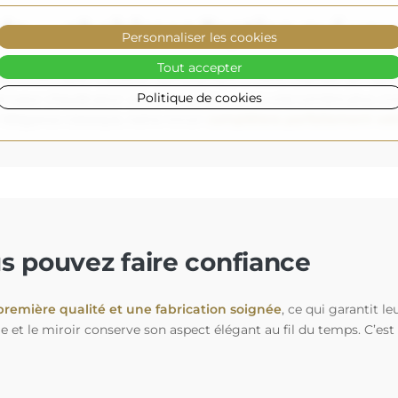
yle — choisissez l’option qui vo
Personnaliser les cookies
Tout accepter
 de miroirs pour s’adapter parfaitement à votre intérieur (en op
Politique de cookies
e lueur chaude pour une ambiance cosy ou une lumière plus vive 
’élégance classique, notre miroir
complétera parfaitement vot
us pouvez faire confiance
première qualité et une fabrication soignée
, ce qui garantit 
le et le miroir conserve son aspect élégant au fil du temps. C’est