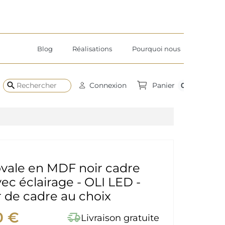
Blog
Réalisations
Pourquoi nous
search
0
Connexion
Panier
ovale en MDF noir cadre
ec éclairage - OLI LED -
 de cadre au choix
0 €
delivery_truck_speed
Livraison gratuite