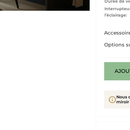
Durée de vi
Interrupteu
l’éclairage:
Accessoir
Options s
AJOU
Nous 
info
miroir