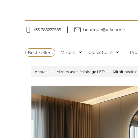
+33 785222585
boutique@alfaram.fr
expand_more
expand_more
Best-sellers
Miroirs
Collections
Pro
Accueil
Miroirs avec éclairage LED
Miroir ovale 