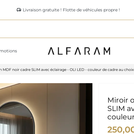
delivery_truck_speed
Livraison gratuite ! Flotte de véhicules propre !
motions
en MDF noir cadre SLIM avec éclairage - OLI LED - couleur de cadre au choix
Miroir 
SLIM av
couleur
250,0