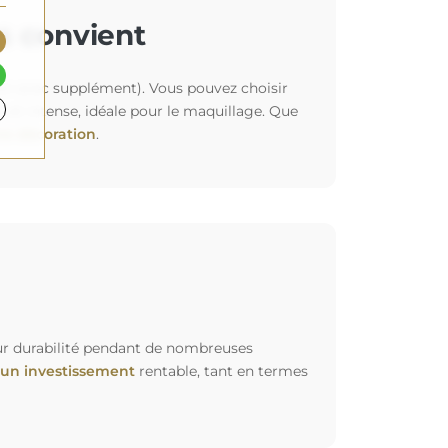
us convient
tion avec supplément). Vous pouvez choisir
et intense, idéale pour le maquillage. Que
re décoration
.
leur durabilité pendant de nombreuses
un investissement
rentable, tant en termes