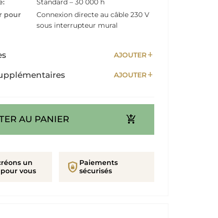
e:
Standard – 30 000 h
r pour
Connexion directe au câble 230 V
sous interrupteur mural
add
es
AJOUTER
add
upplémentaires
AJOUTER
add_shopping_cart
TER AU PANIER
créons un
Paiements
shield_lock
 pour vous
sécurisés