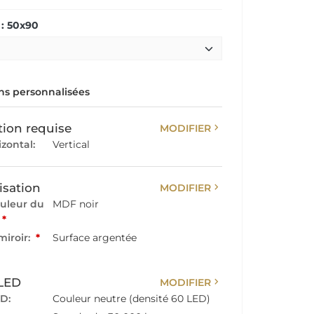
: 50x90
s personnalisées
chevron_right
tion requise
MODIFIER
izontal:
Vertical
chevron_right
isation
MODIFIER
ouleur du
MDF noir
*
miroir:
*
Surface argentée
chevron_right
 LED
MODIFIER
D:
Couleur neutre (densité 60 LED)