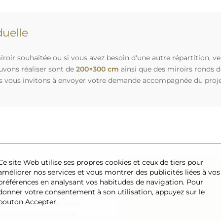
uelle
roir souhaitée ou si vous avez besoin d'une autre répartition, v
uvons réaliser sont de
200×300 cm
ainsi que des miroirs ronds 
s vous invitons à envoyer votre demande accompagnée du projet 
Ce site Web utilise ses propres cookies et ceux de tiers pour
améliorer nos services et vous montrer des publicités liées à vos
sécurisé
préférences en analysant vos habitudes de navigation. Pour
donner votre consentement à son utilisation, appuyez sur le
nous nous occupons de faire
bouton Accepter.
 arrive en toute sécurité
ement. Nous disposons de