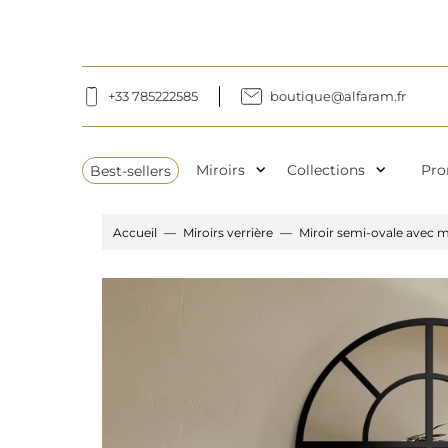
+33 785222585
boutique@alfaram.fr
expand_more
expand_more
Best-sellers
Miroirs
Collections
Pro
Accueil
Miroirs verrière
Miroir semi-ovale avec m