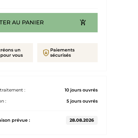
add_shopping_cart
TER AU PANIER
créons un
Paiements
shield_lock
 pour vous
sécurisés
traitement :
10 jours ouvrés
n :
5 jours ouvrés
aison prévue :
28.08.2026