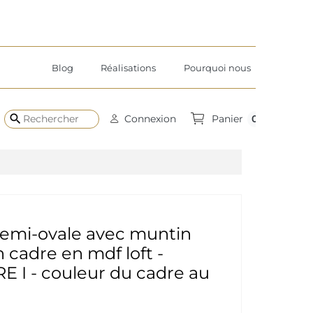
Blog
Réalisations
Pourquoi nous
search
0
Connexion
Panier
semi-ovale avec muntin
 cadre en mdf loft -
 I - couleur du cadre au