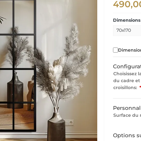
490,0
Dimensions 
Dimension
Configura
Choisissez l
du cadre et
croisillons:
Personnal
Surface du 
Options s