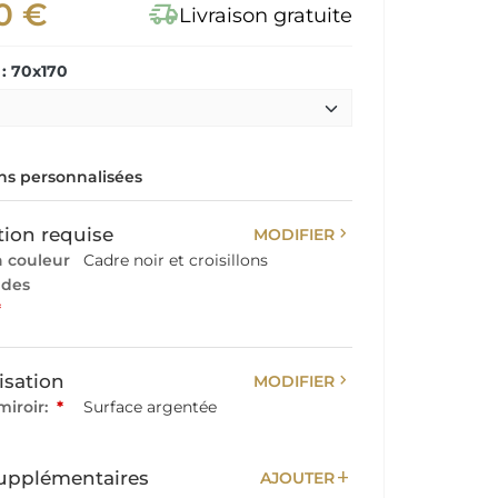
0 €
delivery_truck_speed
Livraison gratuite
: 70x170
s personnalisées
chevron_right
tion requise
MODIFIER
a couleur
Cadre noir et croisillons
 des
*
chevron_right
isation
MODIFIER
miroir:
*
Surface argentée
add
upplémentaires
AJOUTER