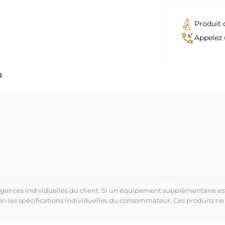
Produit 
phone_callback
Appelez 
R
xigences individuelles du client. Si un équipement supplémentaire es
lon les spécifications individuelles du consommateur. Ces produits ne