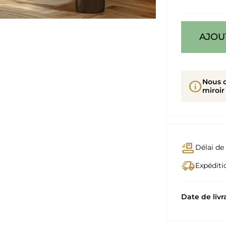
AJOU
Nous 
info
miroir
conveyor_belt
Délai de 
delivery_truck_speed
Expéditio
Date de livr