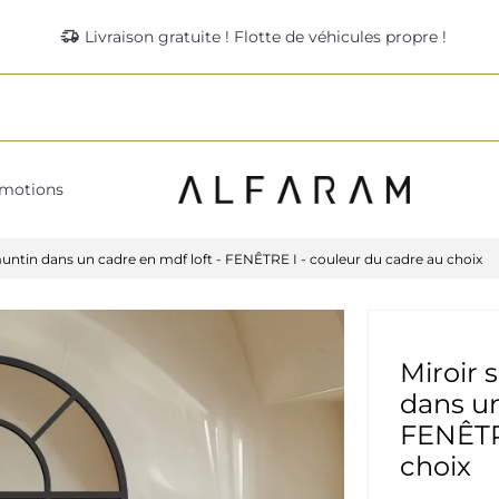
delivery_truck_speed
Livraison gratuite ! Flotte de véhicules propre !
motions
untin dans un cadre en mdf loft - FENÊTRE I - couleur du cadre au choix
Miroir 
dans un
FENÊTRE
choix