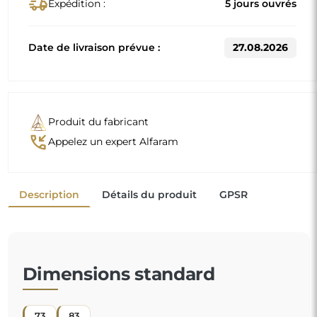
delivery_truck_speed
Expédition :
5 jours ouvrés
Date de livraison prévue :
27.08.2026
Produit du fabricant
phone_callback
Appelez un expert Alfaram
Description
Détails du produit
GPSR
Dimensions standard
73
83