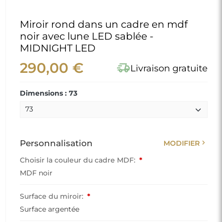
Miroir rond dans un cadre en mdf
noir avec lune LED sablée -
MIDNIGHT LED
290,00 €
delivery_truck_speed
Livraison gratuite
Dimensions : 73
chevron_right
Personnalisation
MODIFIER
Choisir la couleur du cadre MDF:
*
MDF noir
Surface du miroir:
*
Surface argentée