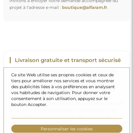
invitons à envoyer votre demande accompagnée du
projet à l'adresse e-mail :
boutique@alfaram.fr
.
Livraison gratuite et transport sécurisé
Vous n’avez pas à vous soucier du transport – nous nous
Ce site Web utilise ses propres cookies et ceux de
occupons de faire en sorte que le miroir que vous avez
tiers pour améliorer nos services et vous montrer
commandé arrive en toute sécurité entre vos mains, et ce,
des publicités liées à vos préférences en analysant
complètement gratuitement. Nous disposons de notre
vos habitudes de navigation. Pour donner votre
propre flotte de véhicules et de personnel formé, c’est
consentement à son utilisation, appuyez sur le
pourquoi nous pouvons vous garantir que le miroir arrivera
bouton Accepter.
en parfait état, sans frais supplémentaires. Même si vous
commandez un miroir de grande taille, vous pouvez
compter sur une livraison rapide.
Personnaliser les cookies