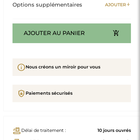
add
Options supplémentaires
AJOUTER
add_shopping_cart
AJOUTER AU PANIER
info
Nous créons un miroir pour vous
shield_lock
Paiements sécurisés
conveyor_belt
Délai de traitement :
10 jours ouvrés