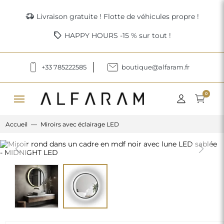
delivery_truck_speed
Livraison gratuite ! Flotte de véhicules propre !
sell
HAPPY HOURS -15 % sur tout !
+33 785222585
boutique@alfaram.fr
menu
0
Accueil
Miroirs avec éclairage LED
Previous
Next