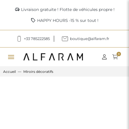
delivery_truck_speed
Livraison gratuite ! Flotte de véhicules propre !
sell
HAPPY HOURS -15 % sur tout !
+33 785222585
boutique@alfaram.fr
menu
0
Accueil
Miroirs décoratifs
Previous
Next