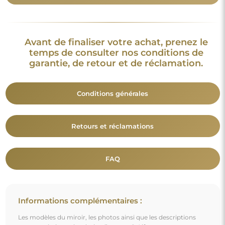
Les modèles du miroir, les photos ainsi que les descriptions
sont protégés par les droits d’auteur. © Alfaram sp. z o.o. —
Tous droits réservés. Il est interdit de copier, vendre ou diffuser
les modèles, photos et descriptions des miroirs sans l’accord
préalable de © Alfaram sp. z o.o. Toute utilisation illégale de
contenus relevant de la propriété intellectuelle (notamment à
des fins lucratives) constitue une contrefaçon, passible de
sanctions pénales.
Les éléments décoratifs présents sur les photos servent
uniquement à illustrer la mise en scène et ne sont pas inclus
avec le miroir.
Vous aimerez aussi