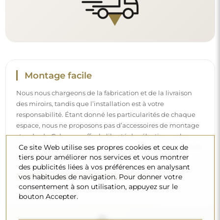
Nettoyage et entretien
Pour maintenir un éclat optimal, il suffit d’un chiffon en
Ce site Web utilise ses propres cookies et ceux de
microfibre et d’eau chaude. Si vous optez pour des
tiers pour améliorer nos services et vous montrer
produits spécifiques, veillez à ce qu’ils aient un pH neutre
des publicités liées à vos préférences en analysant
(autour de 7). Évitez les nettoyants puissants contenant du
vos habitudes de navigation. Pour donner votre
vinaigre, de l’ammoniaque ou des acides forts – cela
consentement à son utilisation, appuyez sur le
permettra de conserver un beau reflet pendant de
bouton Accepter.
nombreuses années.
Voulez-vous en savoir plus ?