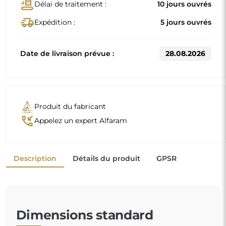
Dimensions standard
60
70
D'autres dimensions sont réalisées selon les exigences
individuelles du client. Si un équipement supplémentaire
est choisi pour le produit commandé, celui-ci devient un
produit non préfabriqué, réalisé selon les spécifications
individuelles du consommateur. Ces produits ne peuvent
être ni retournés ni échangés.
Les meubles en miroir allient parfaitement modernité
et légèreté visuelle. Leurs surfaces réfléchissantes
diffusent la lumière, tout en apportant profondeur et
sophistication à votre espace. Ils sont idéaux pour des
intérieurs qui souhaitent allier élégance et raffinement