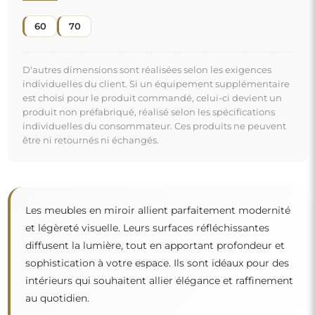
"
au quotidien.
Miroir sur commande individuelle
Si vous n'avez pas trouvé la dimension de miroir
souhaitée ou si vous avez besoin d'une autre
répartition, veuillez nous contacter par téléphone ou
par e-mail. Les plus grands miroirs que nous pouvons
réaliser sont de
200×300 cm
ainsi que des miroirs
ronds d'un diamètre de
200 cm
. Nous fabriquons les
miroirs sur commande individuelle. Nous vous
invitons à envoyer votre demande accompagnée du
projet à l'adresse e-mail :
boutique@alfaram.fr
.