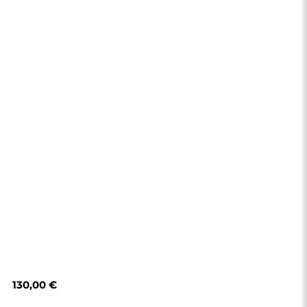
130,00 €
Boutique
Achats
Modes de paiement
Livraison
Foire aux questions
Retours et
réclamations
Règlement
Politique de
confidentialité
Politique de cookies