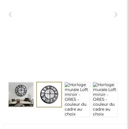
Horloge murale Loft miroir - ORES -
couleur du cadre au choix
170,00 €
delivery_truck_speed
Livraison gratuite
Dimensions : 60
chevron_right
Personnalisation
MODIFIER
Choisir la couleur du cadre MDF:
*
MDF noir
Surface du miroir:
*
Surface argentée