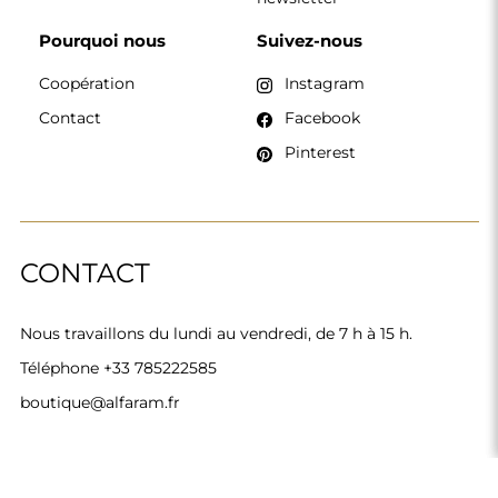
Alfaram sp. z o.o. © 2026
Réalisation :
AbcWeb.pl