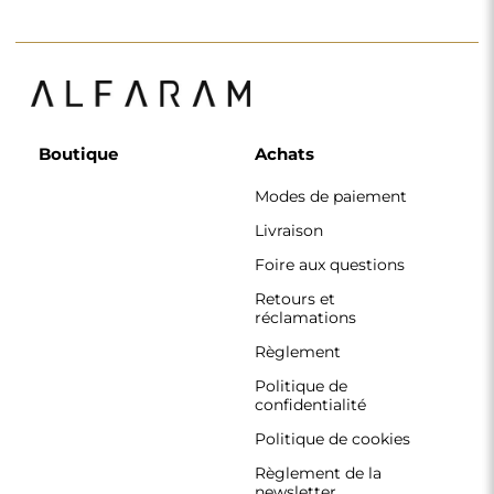
Règlement de la
newsletter
Pourquoi nous
Suivez-nous
Coopération
Instagram
Contact
Facebook
Pinterest
CONTACT
Nous travaillons du lundi au vendredi, de 7 h à 15 h.
Téléphone
+33 785222585
boutique@alfaram.fr