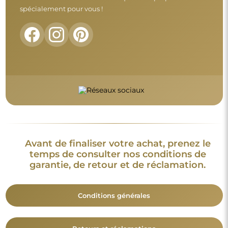
Retours et réclamations
FAQ
Informations complémentaires :
Les modèles du miroir, les photos ainsi que les descriptions
sont protégés par les droits d’auteur. © Alfaram sp. z o.o. —
Tous droits réservés. Il est interdit de copier, vendre ou diffuser
les modèles, photos et descriptions des miroirs sans l’accord
préalable de © Alfaram sp. z o.o. Toute utilisation illégale de
contenus relevant de la propriété intellectuelle (notamment à
des fins lucratives) constitue une contrefaçon, passible de
sanctions pénales.
Les éléments décoratifs présents sur les photos servent
uniquement à illustrer la mise en scène et ne sont pas inclus
avec le miroir.