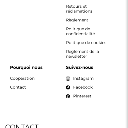
CONTACT
Nous travaillons du lundi au vendredi, de 7 h à 15 h.
Téléphone
+33 785222585
boutique@alfaram.fr
Alfaram sp. z o.o. © 2026
Réalisation :
AbcWeb.pl