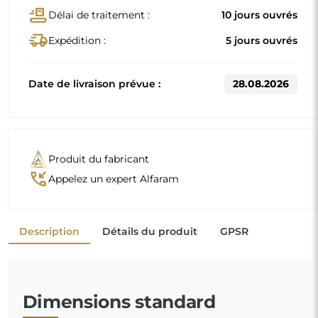
Dimensions standard
50
60
D'autres dimensions sont réalisées selon les exigences
individuelles du client. Si un équipement supplémentaire
est choisi pour le produit commandé, celui-ci devient un
produit non préfabriqué, réalisé selon les spécifications
individuelles du consommateur. Ces produits ne peuvent
être ni retournés ni échangés.
Miroir sur commande individuelle
Si vous n'avez pas trouvé la dimension de miroir
souhaitée ou si vous avez besoin d'une autre
répartition, veuillez nous contacter par téléphone ou
par e-mail. Les plus grands miroirs que nous pouvons