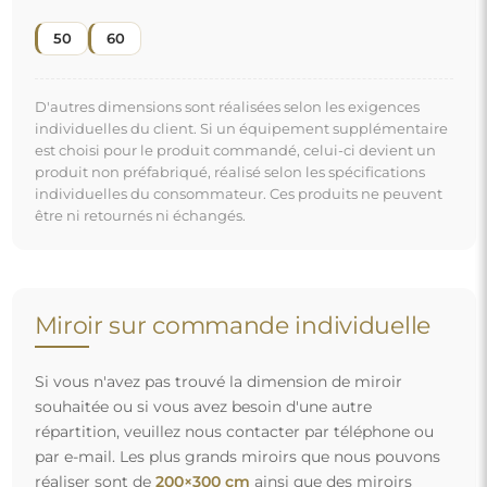
réaliser sont de
200×300 cm
ainsi que des miroirs
ronds d'un diamètre de
200 cm
. Nous fabriquons les
miroirs sur commande individuelle. Nous vous
invitons à envoyer votre demande accompagnée du
projet à l'adresse e-mail :
boutique@alfaram.fr
.
Livraison gratuite et transport sécurisé
Vous n’avez pas à vous soucier du transport – nous nous
occupons de faire en sorte que le miroir que vous avez
commandé arrive en toute sécurité entre vos mains, et ce,
complètement gratuitement. Nous disposons de notre
propre flotte de véhicules et de personnel formé, c’est
pourquoi nous pouvons vous garantir que le miroir arrivera