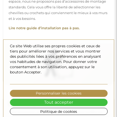
Pour maintenir un éclat optimal, il suffit d’un chiffon en
microfibre et d’eau chaude. Si vous optez pour des
produits spécifiques, veillez à ce qu’ils aient un pH neutre
(autour de 7). Évitez les nettoyants puissants contenant du
vinaigre, de l’ammoniaque ou des acides forts – cela
permettra de conserver un beau reflet pendant de
nombreuses années.
Ce site Web utilise ses propres cookies et ceux de
Voulez-vous en savoir plus ?
tiers pour améliorer nos services et vous montrer
Découvrez d’autres conseils sur notre blog.
des publicités liées à vos préférences en analysant
vos habitudes de navigation. Pour donner votre
consentement à son utilisation, appuyez sur le
bouton Accepter.
Personnaliser les cookies
Livraison à domicile
Tout accepter
Politique de cookies
Nous offrons un service de livraison à domicile, qui vous