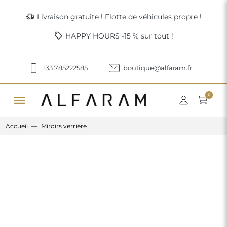
delivery_truck_speed
Livraison gratuite ! Flotte de véhicules propre !
sell
HAPPY HOURS -15 % sur tout !
+33 785222585
boutique@alfaram.fr
menu
0
Accueil
Miroirs verrière
Previous
Next