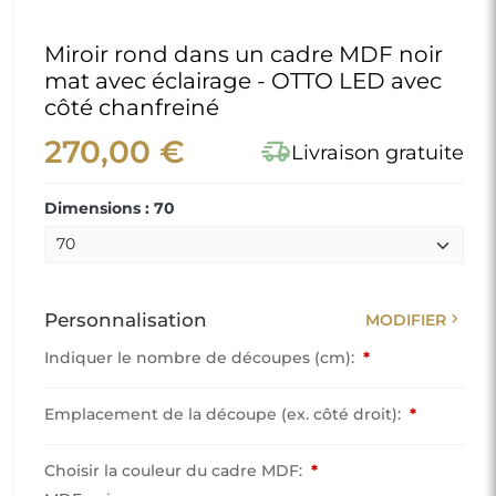
Miroir rond dans un cadre MDF noir
mat avec éclairage - OTTO LED avec
côté chanfreiné
270,00 €
delivery_truck_speed
Livraison gratuite
Dimensions : 70
chevron_right
Personnalisation
MODIFIER
Indiquer le nombre de découpes (cm):
*
Emplacement de la découpe (ex. côté droit):
*
Choisir la couleur du cadre MDF:
*