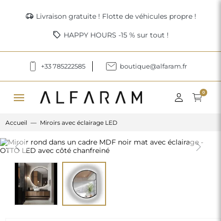
delivery_truck_speed
Livraison gratuite ! Flotte de véhicules propre !
sell
HAPPY HOURS -15 % sur tout !
+33 785222585
boutique@alfaram.fr
menu
0
Accueil
Miroirs avec éclairage LED
Previous
Next