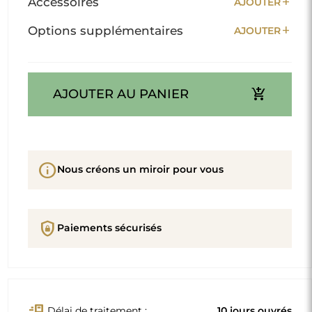
add
Accessoires
AJOUTER
add
Options supplémentaires
AJOUTER
add_shopping_cart
AJOUTER AU PANIER
info
Nous créons un miroir pour vous
shield_lock
Paiements sécurisés
conveyor_belt
Délai de traitement :
10 jours ouvrés