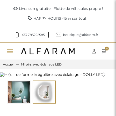
delivery_truck_speed
Livraison gratuite ! Flotte de véhicules propre !
sell
HAPPY HOURS -15 % sur tout !
+33 785222585
boutique@alfaram.fr
menu
0
Accueil
Miroirs avec éclairage LED
Previous
Next