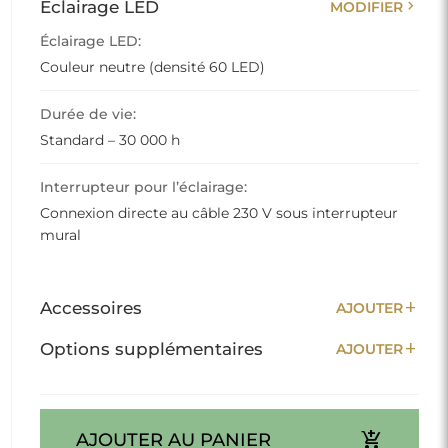
chevron_right
Éclairage LED
MODIFIER
Éclairage LED:
Couleur neutre (densité 60 LED)
Durée de vie:
Standard – 30 000 h
Interrupteur pour l’éclairage:
Connexion directe au câble 230 V sous interrupteur
mural
add
Accessoires
AJOUTER
add
Options supplémentaires
AJOUTER
add_shopping_cart
AJOUTER AU PANIER