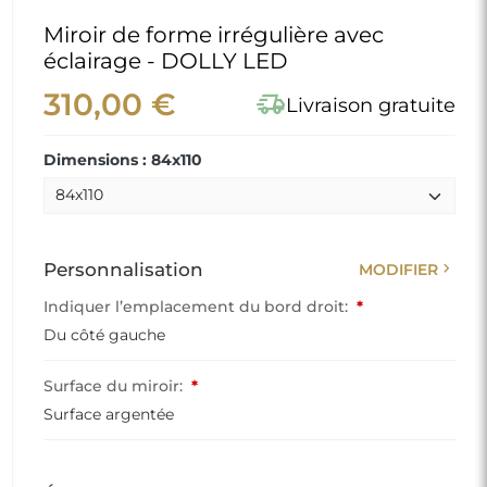
Miroir de forme irrégulière avec
éclairage - DOLLY LED
310,00 €
delivery_truck_speed
Livraison gratuite
Dimensions : 84x110
chevron_right
Personnalisation
MODIFIER
Indiquer l’emplacement du bord droit:
*
Du côté gauche
Surface du miroir:
*
Surface argentée