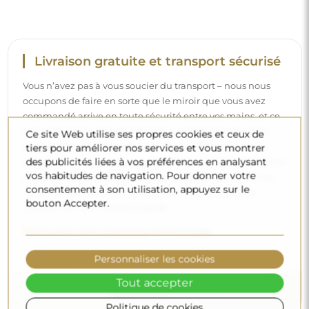
Livraison gratuite et transport sécurisé
Vous n’avez pas à vous soucier du transport – nous nous
occupons de faire en sorte que le miroir que vous avez
commandé arrive en toute sécurité entre vos mains, et ce,
complètement gratuitement. Nous disposons de notre
Ce site Web utilise ses propres cookies et ceux de
propre flotte de véhicules et de personnel formé, c’est
tiers pour améliorer nos services et vous montrer
des publicités liées à vos préférences en analysant
pourquoi nous pouvons vous garantir que le miroir arrivera
vos habitudes de navigation. Pour donner votre
en parfait état, sans frais supplémentaires. Même si vous
consentement à son utilisation, appuyez sur le
commandez un miroir de grande taille, vous pouvez
bouton Accepter.
compter sur une livraison rapide.
Découvrez notre processus d’emballage.
Personnaliser les cookies
Tout accepter
Politique de cookies