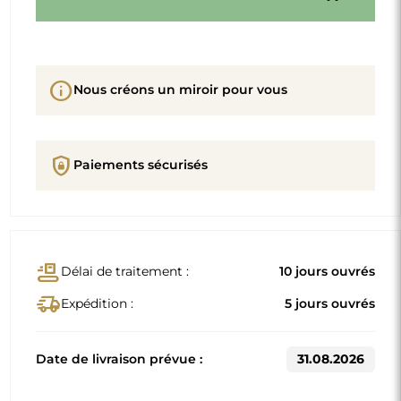
info
Nous créons un miroir pour vous
shield_lock
Paiements sécurisés
conveyor_belt
Délai de traitement :
10 jours ouvrés
delivery_truck_speed
Expédition :
5 jours ouvrés
Date de livraison prévue :
31.08.2026