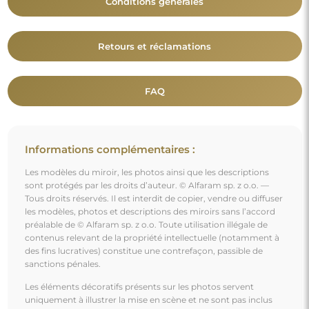
Conditions générales
Retours et réclamations
FAQ
Informations complémentaires :
Les modèles du miroir, les photos ainsi que les descriptions
sont protégés par les droits d’auteur. © Alfaram sp. z o.o. —
Tous droits réservés. Il est interdit de copier, vendre ou diffuser
les modèles, photos et descriptions des miroirs sans l’accord
préalable de © Alfaram sp. z o.o. Toute utilisation illégale de
contenus relevant de la propriété intellectuelle (notamment à
des fins lucratives) constitue une contrefaçon, passible de
sanctions pénales.
Les éléments décoratifs présents sur les photos servent
uniquement à illustrer la mise en scène et ne sont pas inclus