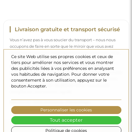
Livraison gratuite et transport sécurisé
Vous n’avez pas à vous soucier du transport – nous nous
occupons de faire en sorte que le miroir que vous avez
commandé arrive en toute sécurité entre vos mains, et ce,
Ce site Web utilise ses propres cookies et ceux de
complètement gratuitement. Nous disposons de notre
tiers pour améliorer nos services et vous montrer
propre flotte de véhicules et de personnel formé, c’est
des publicités liées à vos préférences en analysant
pourquoi nous pouvons vous garantir que le miroir arrivera
vos habitudes de navigation. Pour donner votre
en parfait état, sans frais supplémentaires. Même si vous
consentement à son utilisation, appuyez sur le
commandez un miroir de grande taille, vous pouvez
bouton Accepter.
compter sur une livraison rapide.
Découvrez notre processus d’emballage.
Personnaliser les cookies
Tout accepter
Politique de cookies