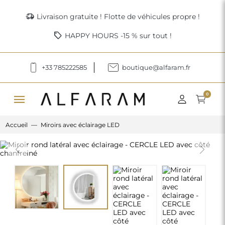
delivery_truck_speed
Livraison gratuite ! Flotte de véhicules propre !
sell
HAPPY HOURS -15 % sur tout !
+33 785222585
boutique@alfaram.fr
menu
0
Accueil
Miroirs avec éclairage LED
Previous
Next