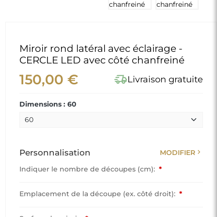
Miroir rond latéral avec éclairage -
CERCLE LED avec côté chanfreiné
150,00 €
delivery_truck_speed
Livraison gratuite
Dimensions : 60
chevron_right
Personnalisation
MODIFIER
Indiquer le nombre de découpes (cm):
*
Emplacement de la découpe (ex. côté droit):
*