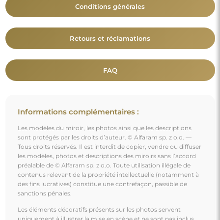
Conditions générales
Retours et réclamations
FAQ
Informations complémentaires :
Les modèles du miroir, les photos ainsi que les descriptions
sont protégés par les droits d’auteur. © Alfaram sp. z o.o. —
Tous droits réservés. Il est interdit de copier, vendre ou diffuser
les modèles, photos et descriptions des miroirs sans l’accord
préalable de © Alfaram sp. z o.o. Toute utilisation illégale de
contenus relevant de la propriété intellectuelle (notamment à
des fins lucratives) constitue une contrefaçon, passible de
sanctions pénales.
Les éléments décoratifs présents sur les photos servent
uniquement à illustrer la mise en scène et ne sont pas inclus