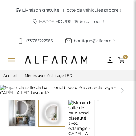
delivery_truck_speed
Livraison gratuite ! Flotte de véhicules propre !
sell
HAPPY HOURS -15 % sur tout !
+33 785222585
boutique@alfaram.fr
menu
0
Accueil
Miroirs avec éclairage LED
Previous
Next