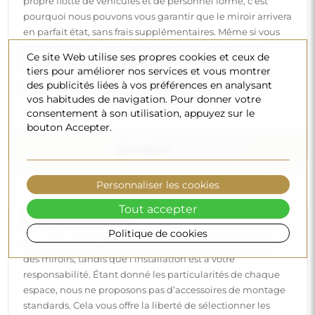
propre flotte de véhicules et de personnel formé, c’est
pourquoi nous pouvons vous garantir que le miroir arrivera
en parfait état, sans frais supplémentaires. Même si vous
commandez un miroir de grande taille, vous pouvez
Ce site Web utilise ses propres cookies et ceux de
compter sur une livraison rapide.
tiers pour améliorer nos services et vous montrer
des publicités liées à vos préférences en analysant
Découvrez notre processus d’emballage.
vos habitudes de navigation. Pour donner votre
consentement à son utilisation, appuyez sur le
bouton Accepter.
Personnaliser les cookies
Tout accepter
Montage facile
Politique de cookies
Nous nous chargeons de la fabrication et de la livraison
des miroirs, tandis que l’installation est à votre
responsabilité. Étant donné les particularités de chaque
espace, nous ne proposons pas d’accessoires de montage
standards. Cela vous offre la liberté de sélectionner les