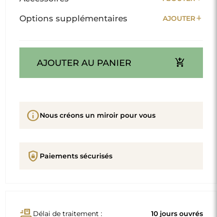
add
Options supplémentaires
AJOUTER
add_shopping_cart
AJOUTER AU PANIER
info
Nous créons un miroir pour vous
shield_lock
Paiements sécurisés
conveyor_belt
Délai de traitement :
10 jours ouvrés