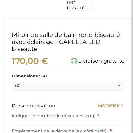
Miroir de salle de bain rond biseauté
avec éclairage - CAPELLA LED
biseauté
170,00 €
delivery_truck_speed
Livraison gratuite
Dimensions : 60
chevron_right
Personnalisation
MODIFIER
Indiquer le nombre de découpes (cm):
*
Emplacement de la découpe (ex. côté droit):
*