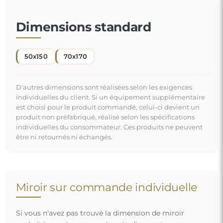
Si vous n'avez pas trouvé la dimension de miroir
souhaitée ou si vous avez besoin d'une autre
répartition, veuillez nous contacter par téléphone ou
par e-mail. Les plus grands miroirs que nous pouvons
réaliser sont de
200×300 cm
ainsi que des miroirs
ronds d'un diamètre de
200 cm
. Nous fabriquons les
miroirs sur commande individuelle. Nous vous
invitons à envoyer votre demande accompagnée du
projet à l'adresse e-mail :
boutique@alfaram.fr
.
Livraison gratuite et transport sécurisé
Vous n’avez pas à vous soucier du transport – nous nous
occupons de faire en sorte que le miroir que vous avez