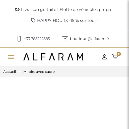
delivery_truck_speed
Livraison gratuite ! Flotte de véhicules propre !
sell
HAPPY HOURS -15 % sur tout !
+33 785222585
boutique@alfaram.fr
menu
0
Accueil
Miroirs avec cadre
Previous
Next