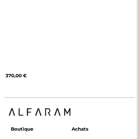
Modes de paiement
Livraison
Foire aux questions
Retours et
réclamations
Règlement
Politique de
confidentialité
Politique de cookies
Règlement de la
newsletter
Pourquoi nous
Suivez-nous
Coopération
Instagram
Contact
Facebook
Pinterest