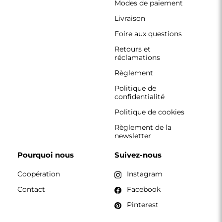
CONTACT
Nous travaillons du lundi au vendredi, de 7 h à 15 h.
Téléphone
+33 785222585
boutique@alfaram.fr
Alfaram sp. z o.o. © 2026
Réalisation :
AbcWeb.pl