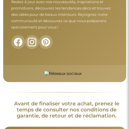
Conditions générales
Retours et réclamations
FAQ
Informations complémentaires :
Les modèles du miroir, les photos ainsi que les descriptions
sont protégés par les droits d’auteur. © Alfaram sp. z o.o. —
Tous droits réservés. Il est interdit de copier, vendre ou diffuser
les modèles, photos et descriptions des miroirs sans l’accord
préalable de © Alfaram sp. z o.o. Toute utilisation illégale de
contenus relevant de la propriété intellectuelle (notamment à
des fins lucratives) constitue une contrefaçon, passible de
sanctions pénales.