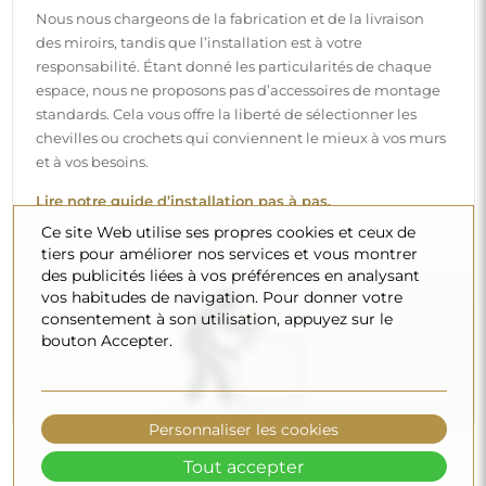
Nettoyage et entretien
Pour maintenir un éclat optimal, il suffit d’un chiffon en
microfibre et d’eau chaude. Si vous optez pour des
produits spécifiques, veillez à ce qu’ils aient un pH neutre
(autour de 7). Évitez les nettoyants puissants contenant du
vinaigre, de l’ammoniaque ou des acides forts – cela
permettra de conserver un beau reflet pendant de
Ce site Web utilise ses propres cookies et ceux de
nombreuses années.
tiers pour améliorer nos services et vous montrer
des publicités liées à vos préférences en analysant
Voulez-vous en savoir plus ?
vos habitudes de navigation. Pour donner votre
Découvrez d’autres conseils sur notre blog.
consentement à son utilisation, appuyez sur le
bouton Accepter.
Personnaliser les cookies
Tout accepter