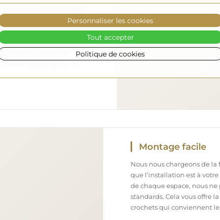
nous nous occupons de faire
Personnaliser les cookies
 arrive en toute sécurité
ement. Nous disposons de
Tout accepter
l formé, c’est pourquoi nous
arfait état, sans frais
Politique de cookies
iroir de grande taille,
Montage facile
Nous nous chargeons de la fa
que l’installation est à votr
de chaque espace, nous ne 
standards. Cela vous offre la
crochets qui conviennent le