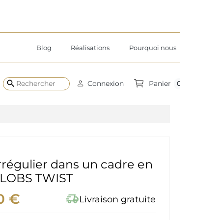
Blog
Réalisations
Pourquoi nous
search
0
Connexion
Panier
irrégulier dans un cadre en
BLOBS TWIST
0 €
delivery_truck_speed
Livraison gratuite