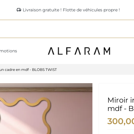
delivery_truck_speed
Livraison gratuite ! Flotte de véhicules propre !
motions
s un cadre en mdf - BLOBS TWIST
Miroir 
mdf - 
300,0