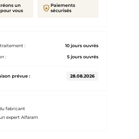
créons un
Paiements
shield_lock
 pour vous
sécurisés
traitement :
10 jours ouvrés
n :
5 jours ouvrés
aison prévue :
28.08.2026
du fabricant
un expert Alfaram