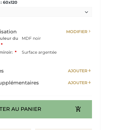
: 60x120
chevron_right
isation
MODIFIER
ouleur du
MDF noir
*
miroir:
*
Surface argentée
add
es
AJOUTER
add
upplémentaires
AJOUTER
add_shopping_cart
TER AU PANIER