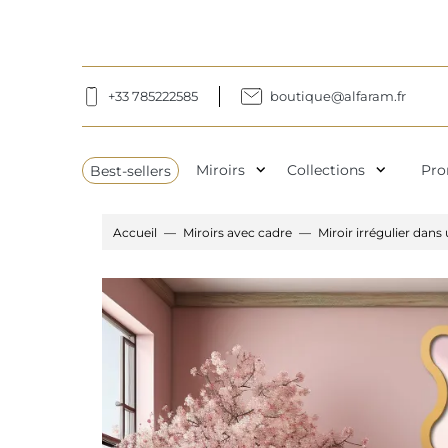
+33 785222585
boutique@alfaram.fr
expand_more
expand_more
Best-sellers
Miroirs
Collections
Pro
Accueil
Miroirs avec cadre
Miroir irrégulier dan