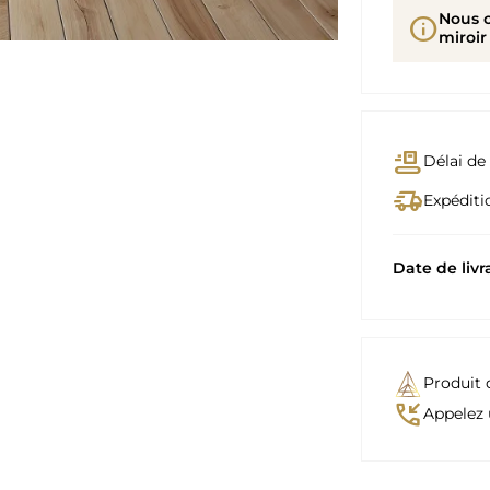
Nous 
info
miroir
conveyor_belt
Délai de 
delivery_truck_speed
Expéditio
Date de livr
Produit 
phone_callback
Appelez 