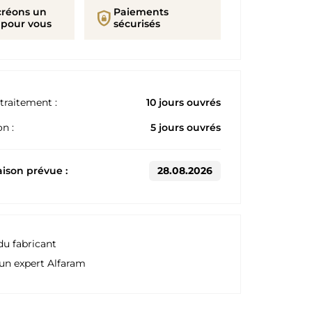
créons un
Paiements
shield_lock
 pour vous
sécurisés
traitement :
10 jours ouvrés
n :
5 jours ouvrés
aison prévue :
28.08.2026
du fabricant
un expert Alfaram