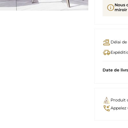
Nous 
info
miroir
conveyor_belt
Délai de 
delivery_truck_speed
Expéditio
Date de livr
Produit 
phone_callback
Appelez 