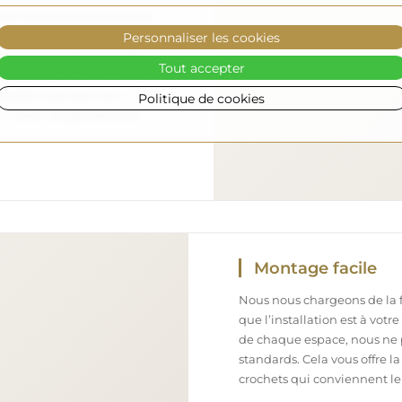
nous nous occupons de faire
Personnaliser les cookies
 arrive en toute sécurité
ement. Nous disposons de
Tout accepter
l formé, c’est pourquoi nous
arfait état, sans frais
Politique de cookies
iroir de grande taille,
Montage facile
Nous nous chargeons de la fa
que l’installation est à votr
de chaque espace, nous ne 
standards. Cela vous offre la
crochets qui conviennent le