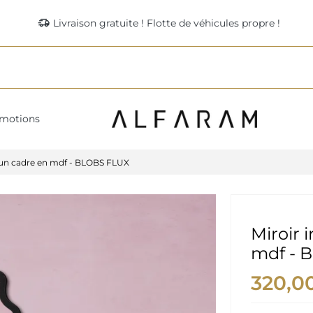
delivery_truck_speed
Livraison gratuite ! Flotte de véhicules propre !
motions
s un cadre en mdf - BLOBS FLUX
Miroir 
mdf - 
320,0