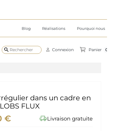
Blog
Réalisations
Pourquoi nous
search
0
Connexion
Panier
irrégulier dans un cadre en
BLOBS FLUX
0 €
delivery_truck_speed
Livraison gratuite