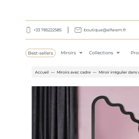
+33 785222585
boutique@alfaram.fr
expand_more
expand_more
Best-sellers
Miroirs
Collections
Pro
Accueil
Miroirs avec cadre
Miroir irrégulier dan