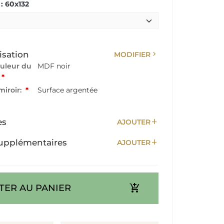
: 60x132
chevron_right
isation
MODIFIER
ouleur du
MDF noir
*
miroir:
*
Surface argentée
add
es
AJOUTER
add
upplémentaires
AJOUTER
add_shopping_cart
TER AU PANIER