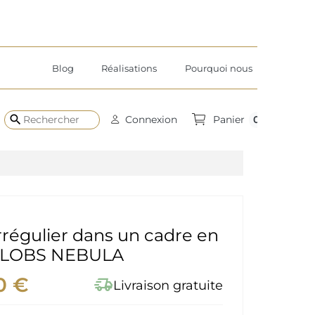
Blog
Réalisations
Pourquoi nous
search
0
Connexion
Panier
irrégulier dans un cadre en
BLOBS NEBULA
0 €
delivery_truck_speed
Livraison gratuite