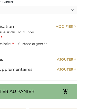
: 60x120
chevron_right
isation
MODIFIER
ouleur du
MDF noir
*
miroir:
*
Surface argentée
add
es
AJOUTER
add
upplémentaires
AJOUTER
add_shopping_cart
TER AU PANIER