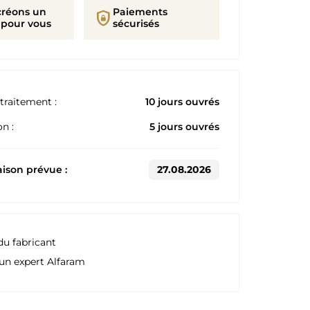
créons un
Paiements
shield_lock
 pour vous
sécurisés
traitement :
10 jours ouvrés
n :
5 jours ouvrés
aison prévue :
27.08.2026
du fabricant
un expert Alfaram