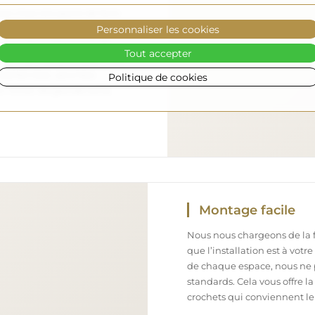
nous nous occupons de faire
Personnaliser les cookies
 arrive en toute sécurité
ement. Nous disposons de
Tout accepter
l formé, c’est pourquoi nous
arfait état, sans frais
Politique de cookies
iroir de grande taille,
Montage facile
Nous nous chargeons de la fa
que l’installation est à votr
de chaque espace, nous ne 
standards. Cela vous offre la
crochets qui conviennent le