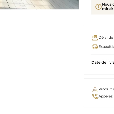
Nous 
info
miroir
conveyor_belt
Délai de 
delivery_truck_speed
Expéditio
Date de livr
Produit 
phone_callback
Appelez 