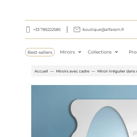
+33 785222585
boutique@alfaram.fr
expand_more
expand_more
Best-sellers
Miroirs
Collections
Pro
Accueil
Miroirs avec cadre
Miroir irrégulier da