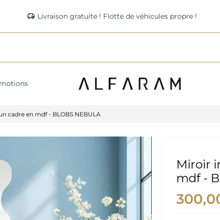
delivery_truck_speed
Livraison gratuite ! Flotte de véhicules propre !
motions
ns un cadre en mdf - BLOBS NEBULA
Miroir 
mdf - 
300,0