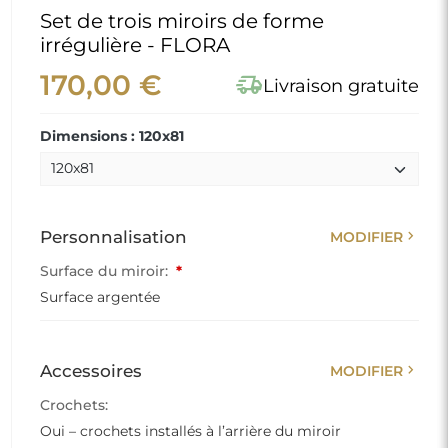
Oui – crochets installés à l’arrière du miroir
add
Options supplémentaires
AJOUTER
add_shopping_cart
AJOUTER AU PANIER
info
Nous créons un miroir pour vous
shield_lock
Paiements sécurisés