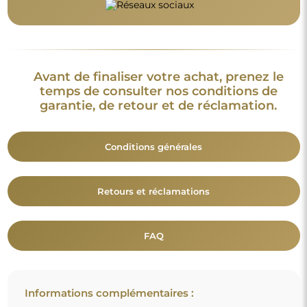
Informations complémentaires :
Les modèles du miroir, les photos ainsi que les descriptions
sont protégés par les droits d’auteur. © Alfaram sp. z o.o. —
Tous droits réservés. Il est interdit de copier, vendre ou diffuser
les modèles, photos et descriptions des miroirs sans l’accord
préalable de © Alfaram sp. z o.o. Toute utilisation illégale de
contenus relevant de la propriété intellectuelle (notamment à
des fins lucratives) constitue une contrefaçon, passible de
sanctions pénales.
Les éléments décoratifs présents sur les photos servent
uniquement à illustrer la mise en scène et ne sont pas inclus
avec le miroir.
Vous aimerez aussi