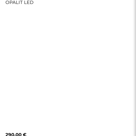
290,00 €
Boutique
Achats
Modes de paiement
Livraison
Foire aux questions
Retours et
réclamations
Règlement
Politique de
confidentialité