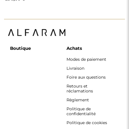
Politique de cookies
Règlement de la
newsletter
Pourquoi nous
Suivez-nous
Coopération
Instagram
Contact
Facebook
Pinterest
CONTACT
Nous travaillons du lundi au vendredi, de 7 h à 15 h.
Téléphone
+33 785222585
boutique@alfaram.fr