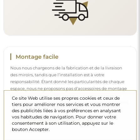
Nettoyage et entretien
Pour maintenir un éclat optimal, il suffit d’un chiffon en
microfibre et d’eau chaude. Si vous optez pour des
Ce site Web utilise ses propres cookies et ceux de
produits spécifiques, veillez à ce qu’ils aient un pH neutre
tiers pour améliorer nos services et vous montrer
des publicités liées à vos préférences en analysant
(autour de 7). Évitez les nettoyants puissants contenant du
vos habitudes de navigation. Pour donner votre
vinaigre, de l’ammoniaque ou des acides forts – cela
consentement à son utilisation, appuyez sur le
permettra de conserver un beau reflet pendant de
bouton Accepter.
nombreuses années.