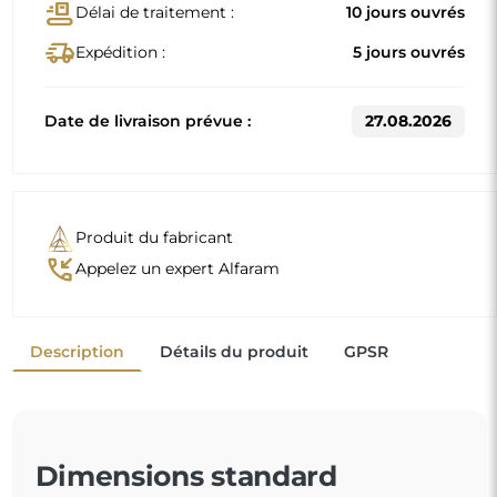
Dimensions standard
120x81
130x88
D'autres dimensions sont réalisées selon les exigences
individuelles du client. Si un équipement supplémentaire
est choisi pour le produit commandé, celui-ci devient un
produit non préfabriqué, réalisé selon les spécifications
individuelles du consommateur. Ces produits ne peuvent
être ni retournés ni échangés.
Un miroir organique est un détail décoratif unique qui
apporte une touche de fraîcheur et d'élégance
moderne. Sa forme inspirée par la nature casse les
codes habituels et donne une ambiance légère et
contemporaine à votre espace. C'est le choix parfait