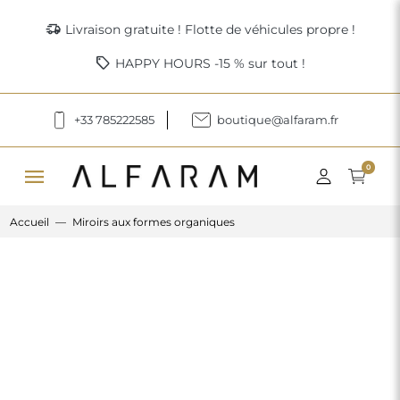
delivery_truck_speed
Livraison gratuite ! Flotte de véhicules propre !
sell
HAPPY HOURS -15 % sur tout !
+33 785222585
boutique@alfaram.fr
menu
0
Accueil
Miroirs aux formes organiques
Previous
Next