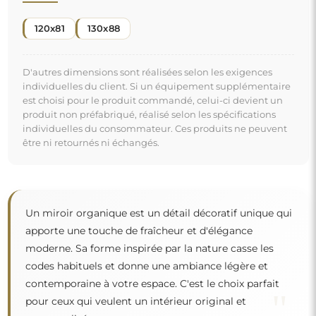
"
pour ceux qui veulent un intérieur original et
personnalisé.
Miroir sur commande individuelle
Si vous n'avez pas trouvé la dimension de miroir
souhaitée ou si vous avez besoin d'une autre
répartition, veuillez nous contacter par téléphone ou
par e-mail. Les plus grands miroirs que nous pouvons
réaliser sont de
200×300 cm
ainsi que des miroirs
ronds d'un diamètre de
200 cm
. Nous fabriquons les
miroirs sur commande individuelle. Nous vous
invitons à envoyer votre demande accompagnée du
projet à l'adresse e-mail :
boutique@alfaram.fr
.