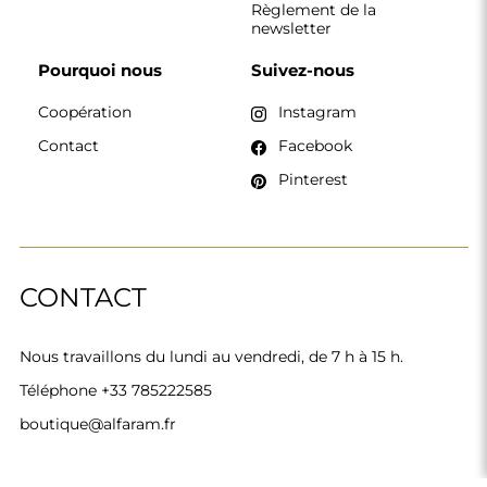
Alfaram sp. z o.o. © 2026
Réalisation :
AbcWeb.pl