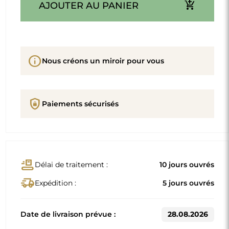
add_shopping_cart
AJOUTER AU PANIER
info
Nous créons un miroir pour vous
shield_lock
Paiements sécurisés
conveyor_belt
Délai de traitement :
10 jours ouvrés
delivery_truck_speed
Expédition :
5 jours ouvrés
Date de livraison prévue :
28.08.2026