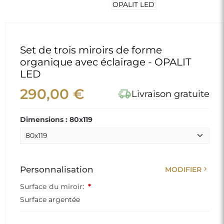
Set de trois miroirs de forme
organique avec éclairage - OPALIT
LED
290,00 €
delivery_truck_speed
Livraison gratuite
Dimensions : 80x119
chevron_right
Personnalisation
MODIFIER
Surface du miroir:
*
Surface argentée