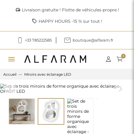
delivery_truck_speed
Livraison gratuite ! Flotte de véhicules propre !
sell
HAPPY HOURS -15 % sur tout !
+33 785222585
boutique@alfaram.fr
menu
0
Accueil
Miroirs avec éclairage LED
Previous
Next