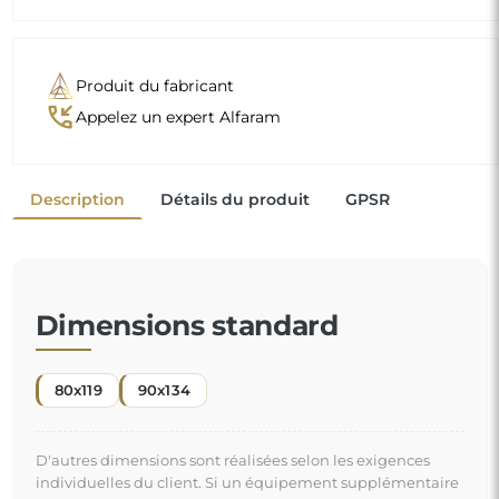
Produit du fabricant
phone_callback
Appelez un expert Alfaram
Description
Détails du produit
GPSR
Dimensions standard
80x119
90x134
D'autres dimensions sont réalisées selon les exigences
individuelles du client. Si un équipement supplémentaire