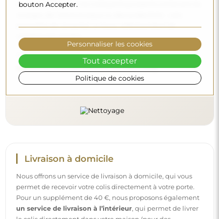
bouton Accepter.
(autour de 7). Évitez les nettoyants puissants contenant du
vinaigre, de l’ammoniaque ou des acides forts – cela
permettra de conserver un beau reflet pendant de
nombreuses années.
Personnaliser les cookies
Voulez-vous en savoir plus ?
Tout accepter
Découvrez d’autres conseils sur notre blog.
Politique de cookies
Livraison à domicile
Nous offrons un service de livraison à domicile, qui vous
permet de recevoir votre colis directement à votre porte.
Pour un supplément de 40 €, nous proposons également
un service de livraison à l’intérieur
, qui permet de livrer
le colis directement dans votre maison (pour des