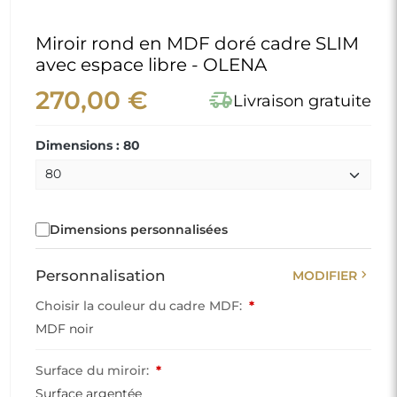
Miroir rond en MDF doré cadre SLIM
avec espace libre - OLENA
270,00 €
delivery_truck_speed
Livraison gratuite
Dimensions : 80
Dimensions personnalisées
chevron_right
Personnalisation
MODIFIER
Choisir la couleur du cadre MDF:
*
MDF noir
Surface du miroir:
*
Surface argentée