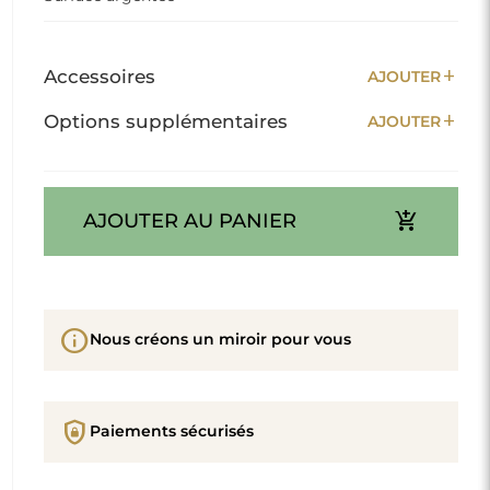
add
Accessoires
AJOUTER
add
Options supplémentaires
AJOUTER
add_shopping_cart
AJOUTER AU PANIER
info
Nous créons un miroir pour vous
shield_lock
Paiements sécurisés