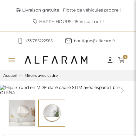
delivery_truck_speed
Livraison gratuite ! Flotte de véhicules propre !
sell
HAPPY HOURS -15 % sur tout !
+33 785222585
boutique@alfaram.fr
menu
0
Accueil
Miroirs avec cadre
Previous
Next