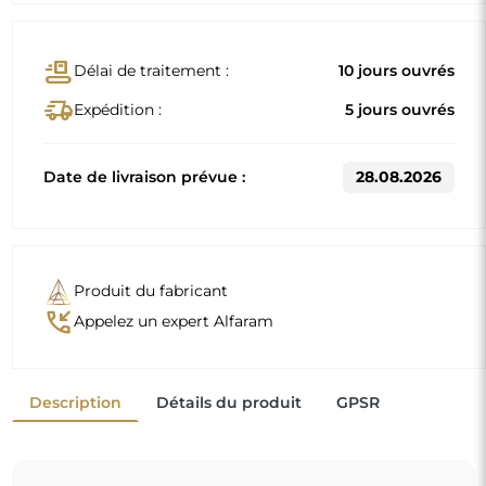
conveyor_belt
Délai de traitement :
10 jours ouvrés
delivery_truck_speed
Expédition :
5 jours ouvrés
Date de livraison prévue :
28.08.2026
Produit du fabricant
phone_callback
Appelez un expert Alfaram
Description
Détails du produit
GPSR