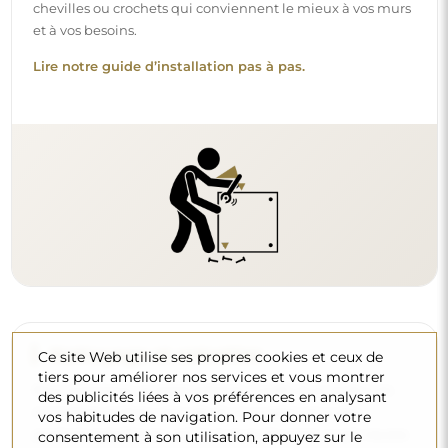
chevilles ou crochets qui conviennent le mieux à vos murs
et à vos besoins.
Lire notre guide d’installation pas à pas.
Nettoyage et entretien
Ce site Web utilise ses propres cookies et ceux de
tiers pour améliorer nos services et vous montrer
Pour maintenir un éclat optimal, il suffit d’un chiffon en
des publicités liées à vos préférences en analysant
microfibre et d’eau chaude. Si vous optez pour des
vos habitudes de navigation. Pour donner votre
produits spécifiques, veillez à ce qu’ils aient un pH neutre
consentement à son utilisation, appuyez sur le