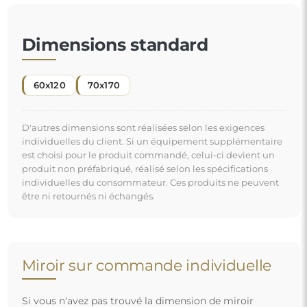
Si vous n'avez pas trouvé la dimension de miroir
souhaitée ou si vous avez besoin d'une autre
répartition, veuillez nous contacter par téléphone ou
par e-mail. Les plus grands miroirs que nous pouvons
réaliser sont de
200×300 cm
ainsi que des miroirs
ronds d'un diamètre de
200 cm
. Nous fabriquons les
miroirs sur commande individuelle. Nous vous
invitons à envoyer votre demande accompagnée du
projet à l'adresse e-mail :
boutique@alfaram.fr
.
Livraison gratuite et transport sécurisé
Vous n’avez pas à vous soucier du transport – nous nous