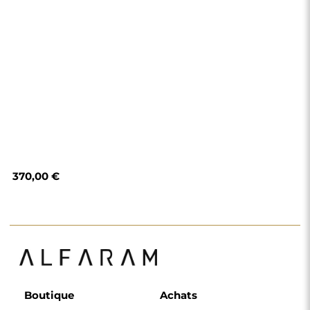
Boutique
Achats
Modes de paiement
Livraison
Foire aux questions
Retours et
réclamations
Règlement
Politique de
confidentialité
Politique de cookies
Règlement de la
newsletter
Pourquoi nous
Suivez-nous
Coopération
Instagram
Contact
Facebook