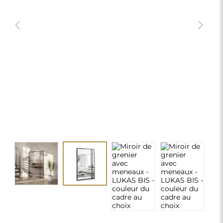
Miroir de grenier avec meneaux -
LUKAS BIS - couleur du cadre au
choix
290,00 €
delivery_truck_speed
Livraison gratuite
Dimensions : 60x120
Dimensions personnalisées
chevron_right
Personnalisation
MODIFIER
Couleur du cadre et des croisillons:
*
Cadre noir et croisillons