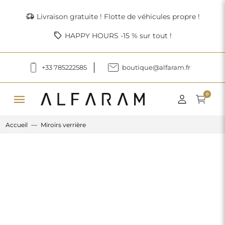
delivery_truck_speed
Livraison gratuite ! Flotte de véhicules propre !
sell
HAPPY HOURS -15 % sur tout !
+33 785222585
boutique@alfaram.fr
menu
0
Accueil
Miroirs verrière
Previous
Next