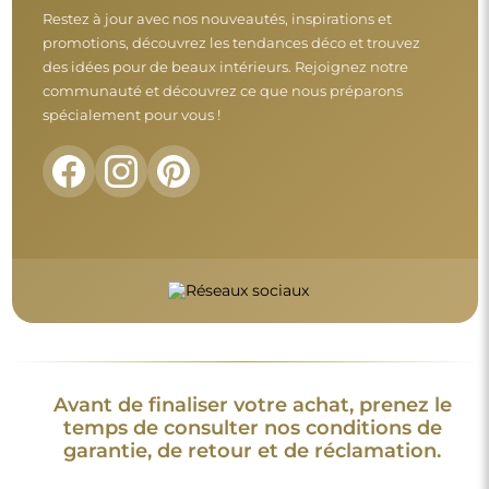
garantie, de retour et de réclamation.
Conditions générales
Retours et réclamations
FAQ
Informations complémentaires :
Les modèles du miroir, les photos ainsi que les descriptions
sont protégés par les droits d’auteur. © Alfaram sp. z o.o. —
Tous droits réservés. Il est interdit de copier, vendre ou diffuser
les modèles, photos et descriptions des miroirs sans l’accord
préalable de © Alfaram sp. z o.o. Toute utilisation illégale de
contenus relevant de la propriété intellectuelle (notamment à
des fins lucratives) constitue une contrefaçon, passible de