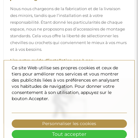
Nettoyage et entretien
Pour maintenir un éclat optimal, il suffit d’un chiffon en
microfibre et d’eau chaude. Si vous optez pour des
produits spécifiques, veillez à ce qu’ils aient un pH neutre
(autour de 7). Évitez les nettoyants puissants contenant du
vinaigre, de l’ammoniaque ou des acides forts – cela
Ce site Web utilise ses propres cookies et ceux de
permettra de conserver un beau reflet pendant de
tiers pour améliorer nos services et vous montrer
nombreuses années.
des publicités liées à vos préférences en analysant
vos habitudes de navigation. Pour donner votre
Voulez-vous en savoir plus ?
consentement à son utilisation, appuyez sur le
Découvrez d’autres conseils sur notre blog.
bouton Accepter.
Personnaliser les cookies
Tout accepter