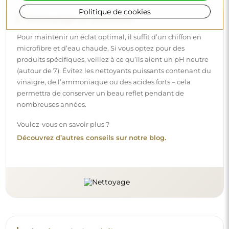
Politique de cookies
Livraison à domicile
Nous offrons un service de livraison à domicile, qui vous
permet de recevoir votre colis directement à votre porte.
Pour un supplément de 40 €, nous proposons également
un service de livraison à l’intérieur
, qui permet de livrer
le colis directement dans votre maison (pour des
dimensions allant jusqu’à 80×120 cm ou un diamètre de
100 cm). Pour des produits plus grands, il peut être
demandé une petite aide, comme l’ouverture de la porte.
Si vous ne choisissez pas et ne payez pas ce service lors de
la commande, le livreur ne déposera pas le colis à
l’intérieur de votre domicile.