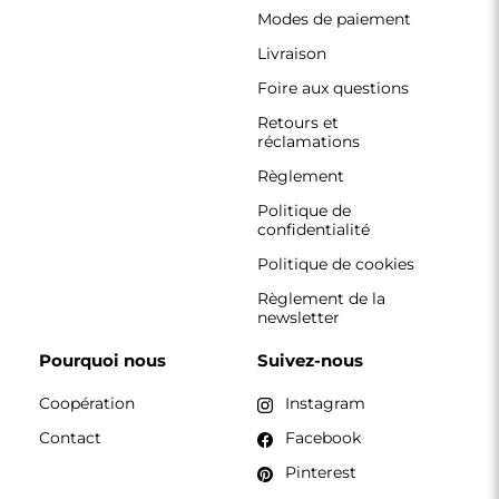
Pinterest
CONTACT
Nous travaillons du lundi au vendredi, de 7 h à 15 h.
Téléphone
+33 785222585
boutique@alfaram.fr
Alfaram sp. z o.o. © 2026
Réalisation :
AbcWeb.pl