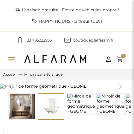
delivery_truck_speed
Livraison gratuite ! Flotte de véhicules propre !
sell
HAPPY HOURS -15 % sur tout !
+33 785222585
boutique@alfaram.fr
menu
0
Accueil
Miroirs sans éclairage
Previous
Next