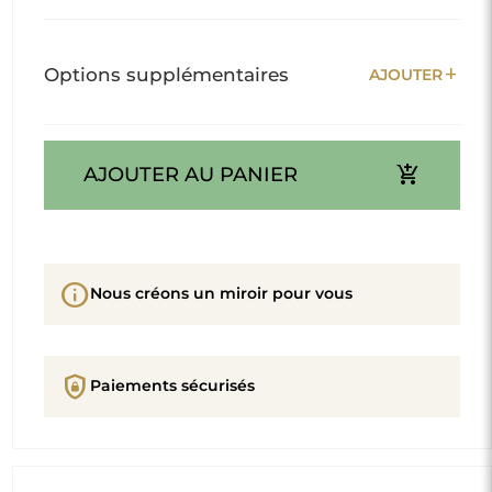
add
Options supplémentaires
AJOUTER
add_shopping_cart
AJOUTER AU PANIER
info
Nous créons un miroir pour vous
shield_lock
Paiements sécurisés