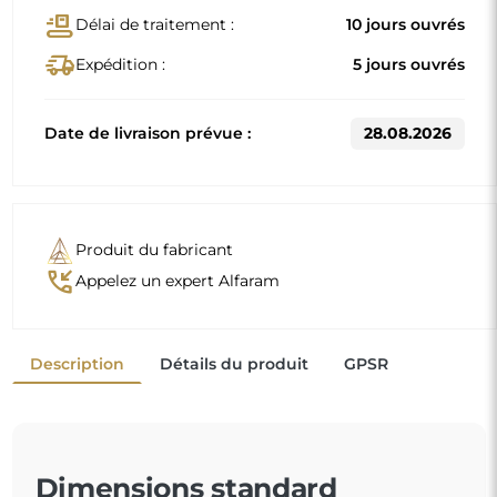
conveyor_belt
Délai de traitement :
10 jours ouvrés
delivery_truck_speed
Expédition :
5 jours ouvrés
Date de livraison prévue :
28.08.2026
Produit du fabricant
phone_callback
Appelez un expert Alfaram
Description
Détails du produit
GPSR
Dimensions standard