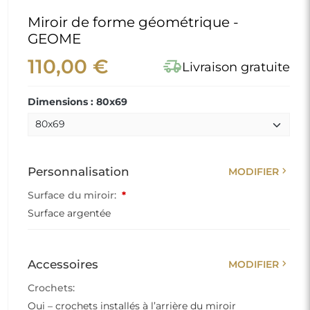
Miroir de forme géométrique -
GEOME
110,00 €
delivery_truck_speed
Livraison gratuite
Dimensions : 80x69
chevron_right
Personnalisation
MODIFIER
Surface du miroir:
*
Surface argentée
chevron_right
Accessoires
MODIFIER
Crochets:
Oui – crochets installés à l’arrière du miroir