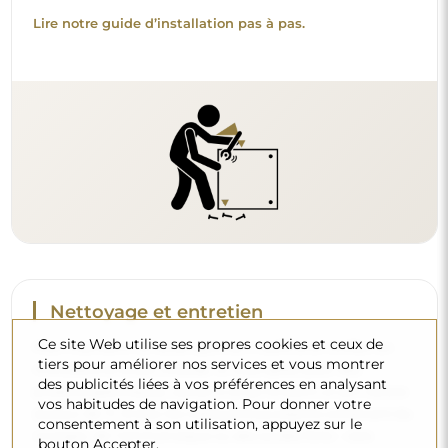
Lire notre guide d’installation pas à pas.
Nettoyage et entretien
Ce site Web utilise ses propres cookies et ceux de
Pour maintenir un éclat optimal, il suffit d’un chiffon en
tiers pour améliorer nos services et vous montrer
microfibre et d’eau chaude. Si vous optez pour des
des publicités liées à vos préférences en analysant
produits spécifiques, veillez à ce qu’ils aient un pH neutre
vos habitudes de navigation. Pour donner votre
(autour de 7). Évitez les nettoyants puissants contenant du
consentement à son utilisation, appuyez sur le
vinaigre, de l’ammoniaque ou des acides forts – cela
bouton Accepter.