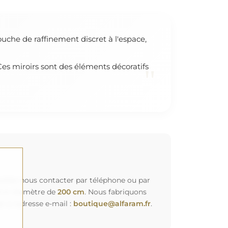
ouche de raffinement discret à l'espace,
 Ces miroirs sont des éléments décoratifs
"
euillez nous contacter par téléphone ou par
d'un diamètre de
200 cm
. Nous fabriquons
à l'adresse e-mail :
boutique@alfaram.fr
.