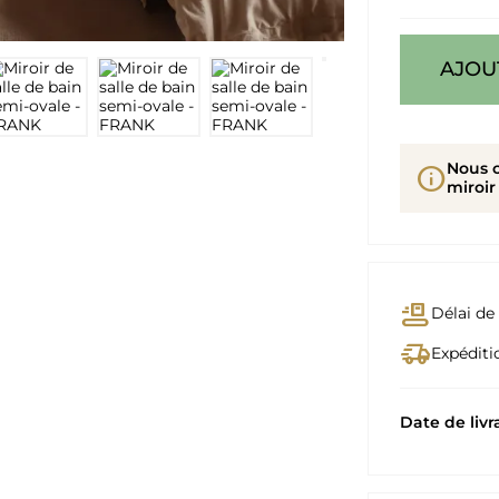
AJOU
Nous 
info
miroir
conveyor_belt
Délai de 
delivery_truck_speed
Expéditio
Date de livr