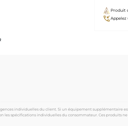
Produit 
phone_callback
Appelez 
R
xigences individuelles du client. Si un équipement supplémentaire es
lon les spécifications individuelles du consommateur. Ces produits ne