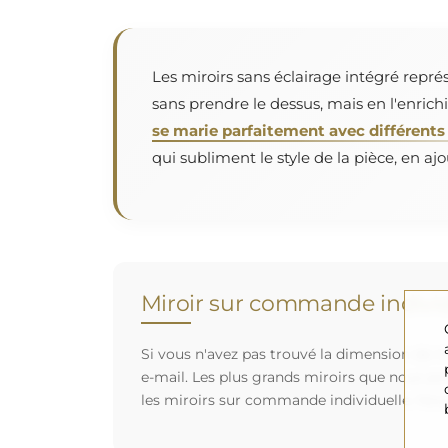
Les miroirs sans éclairage intégré repré
sans prendre le dessus, mais en l'enric
se marie parfaitement avec différents 
qui subliment le style de la pièce, en aj
Miroir sur commande individ
Si vous n'avez pas trouvé la dimension de mi
e-mail. Les plus grands miroirs que nous po
les miroirs sur commande individuelle. Nou