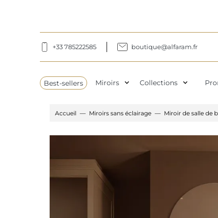
+33 785222585
boutique@alfaram.fr
expand_more
expand_more
Best-sellers
Miroirs
Collections
Pro
Accueil
Miroirs sans éclairage
Miroir de salle de