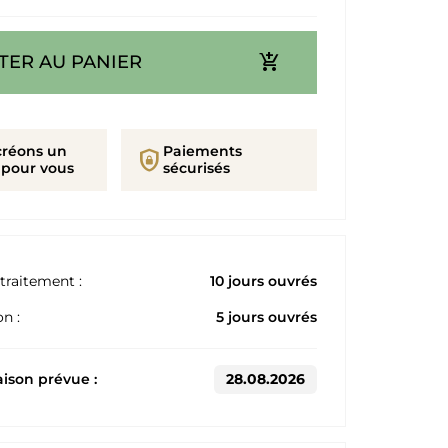
add_shopping_cart
TER AU PANIER
créons un
Paiements
shield_lock
 pour vous
sécurisés
traitement :
10 jours ouvrés
n :
5 jours ouvrés
aison prévue :
28.08.2026