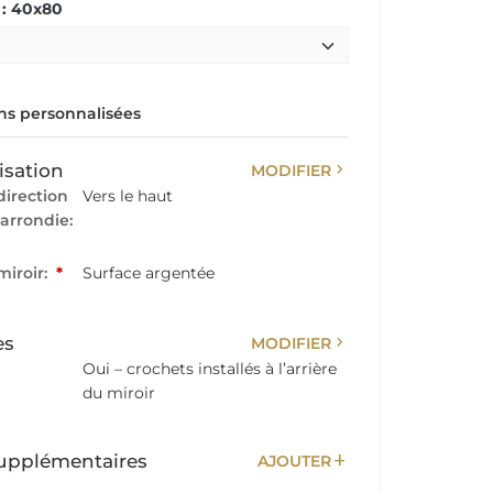
: 40x80
s personnalisées
chevron_right
isation
MODIFIER
direction
Vers le haut
 arrondie:
miroir:
*
Surface argentée
chevron_right
es
MODIFIER
Oui – crochets installés à l’arrière
du miroir
add
upplémentaires
AJOUTER