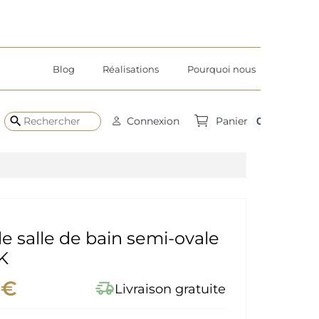
Blog
Réalisations
Pourquoi nous
search
0
Connexion
Panier
de salle de bain semi-ovale
K
 €
delivery_truck_speed
Livraison gratuite