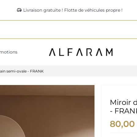
delivery_truck_speed
Livraison gratuite ! Flotte de véhicules propre !
motions
 bain semi-ovale - FRANK
Miroir 
- FRAN
80,00