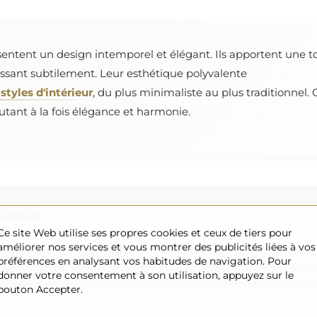
sentent un design intemporel et élégant. Ils apportent une t
hissant subtilement. Leur esthétique polyvalente
styles d'intérieur
, du plus minimaliste au plus traditionnel.
outant à la fois élégance et harmonie.
uelle
Ce site Web utilise ses propres cookies et ceux de tiers pour
améliorer nos services et vous montrer des publicités liées à vos
roir souhaitée ou si vous avez besoin d'une autre répartition, v
préférences en analysant vos habitudes de navigation. Pour
uvons réaliser sont de
200×300 cm
ainsi que des miroirs ronds 
donner votre consentement à son utilisation, appuyez sur le
s vous invitons à envoyer votre demande accompagnée du projet 
bouton Accepter.