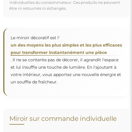
Si vous n'avez pas trouvé la dimension de miroir
souhaitée ou si vous avez besoin d'une autre
répartition, veuillez nous contacter par téléphone ou
par e-mail. Les plus grands miroirs que nous pouvons
réaliser sont de
200×300 cm
ainsi que des miroirs
ronds d'un diamètre de
200 cm
. Nous fabriquons les
miroirs sur commande individuelle. Nous vous
invitons à envoyer votre demande accompagnée du
projet à l'adresse e-mail :
boutique@alfaram.fr
.
Livraison gratuite et transport sécurisé
Vous n’avez pas à vous soucier du transport – nous nous