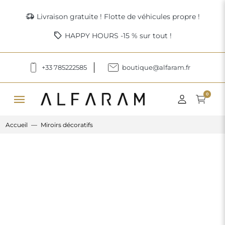
delivery_truck_speed
Livraison gratuite ! Flotte de véhicules propre !
sell
HAPPY HOURS -15 % sur tout !
+33 785222585
boutique@alfaram.fr
menu
0
Accueil
Miroirs décoratifs
Previous
Next