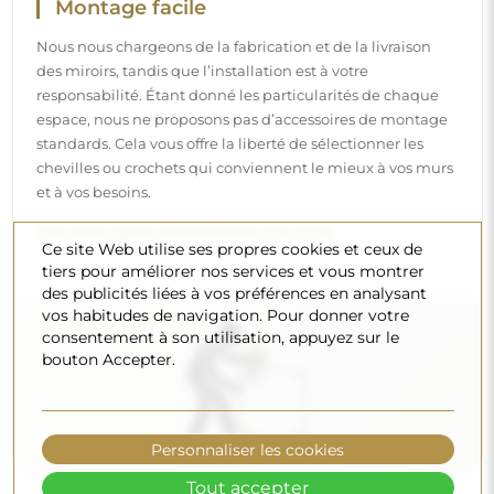
Nettoyage et entretien
Pour maintenir un éclat optimal, il suffit d’un chiffon en
microfibre et d’eau chaude. Si vous optez pour des
produits spécifiques, veillez à ce qu’ils aient un pH neutre
(autour de 7). Évitez les nettoyants puissants contenant du
vinaigre, de l’ammoniaque ou des acides forts – cela
permettra de conserver un beau reflet pendant de
Ce site Web utilise ses propres cookies et ceux de
tiers pour améliorer nos services et vous montrer
nombreuses années.
des publicités liées à vos préférences en analysant
Voulez-vous en savoir plus ?
vos habitudes de navigation. Pour donner votre
consentement à son utilisation, appuyez sur le
Découvrez d’autres conseils sur notre blog.
bouton Accepter.
Personnaliser les cookies
Tout accepter