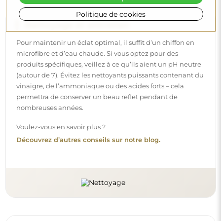
Politique de cookies
Livraison à domicile
Nous offrons un service de livraison à domicile, qui vous
permet de recevoir votre colis directement à votre porte.
Pour un supplément de 40 €, nous proposons également
un service de livraison à l’intérieur
, qui permet de livrer
le colis directement dans votre maison (pour des
dimensions allant jusqu’à 80×120 cm ou un diamètre de
100 cm). Pour des produits plus grands, il peut être
demandé une petite aide, comme l’ouverture de la porte.
Si vous ne choisissez pas et ne payez pas ce service lors de
la commande, le livreur ne déposera pas le colis à
l’intérieur de votre domicile.