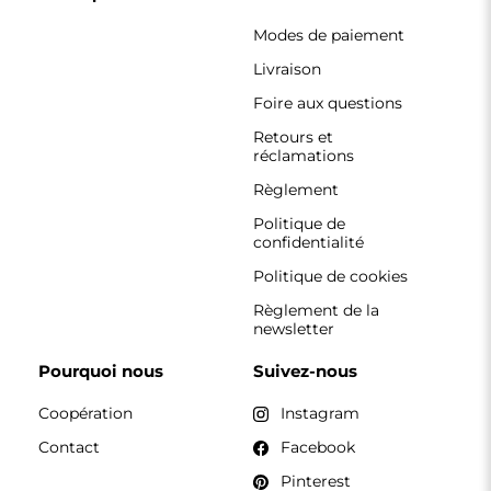
Pinterest
CONTACT
Nous travaillons du lundi au vendredi, de 7 h à 15 h.
Téléphone
+33 785222585
boutique@alfaram.fr
Alfaram sp. z o.o. © 2026
Réalisation :
AbcWeb.pl