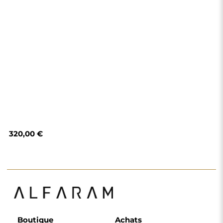
Boutique
Achats
Modes de paiement
Livraison
Foire aux questions
Retours et
réclamations
Règlement
Politique de
confidentialité
Politique de cookies
Règlement de la
newsletter
Pourquoi nous
Suivez-nous
Coopération
Instagram
Contact
Facebook