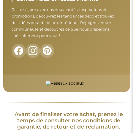
garantie, de retour et de réclamation.
Conditions générales
Retours et réclamations
FAQ
Informations complémentaires :
Les modèles du miroir, les photos ainsi que les descriptions
sont protégés par les droits d’auteur. © Alfaram sp. z o.o. —
Tous droits réservés. Il est interdit de copier, vendre ou diffuser
les modèles, photos et descriptions des miroirs sans l’accord
préalable de © Alfaram sp. z o.o. Toute utilisation illégale de
contenus relevant de la propriété intellectuelle (notamment à
des fins lucratives) constitue une contrefaçon, passible de
sanctions pénales.