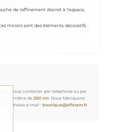
ouche de raffinement discret à l'espace,
 Ces miroirs sont des éléments décoratifs
"
euillez nous contacter par téléphone ou par
d'un diamètre de
200 cm
. Nous fabriquons
à l'adresse e-mail :
boutique@alfaram.fr
.