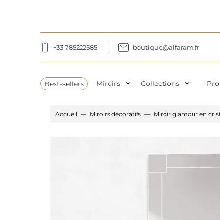
+33 785222585
boutique@alfaram.fr
expand_more
expand_more
Best-sellers
Miroirs
Collections
Pro
Accueil
Miroirs décoratifs
Miroir glamour en cris