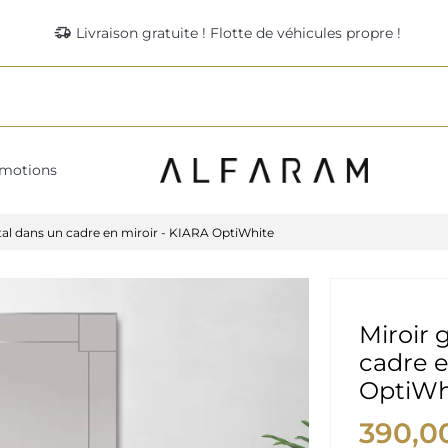
delivery_truck_speed
Livraison gratuite ! Flotte de véhicules propre !
motions
tal dans un cadre en miroir - KIARA OptiWhite
Miroir 
cadre e
OptiWh
390,0