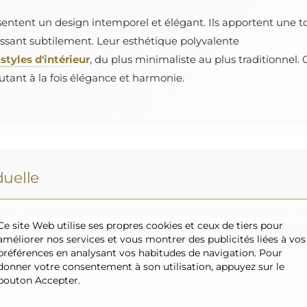
sentent un design intemporel et élégant. Ils apportent une t
hissant subtilement. Leur esthétique polyvalente
styles d'intérieur
, du plus minimaliste au plus traditionnel.
outant à la fois élégance et harmonie.
uelle
roir souhaitée ou si vous avez besoin d'une autre répartition, v
Ce site Web utilise ses propres cookies et ceux de tiers pour
uvons réaliser sont de
200×300 cm
ainsi que des miroirs ronds 
améliorer nos services et vous montrer des publicités liées à vos
s vous invitons à envoyer votre demande accompagnée du projet 
préférences en analysant vos habitudes de navigation. Pour
donner votre consentement à son utilisation, appuyez sur le
bouton Accepter.