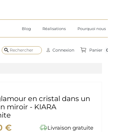
Blog
Réalisations
Pourquoi nous
search
0
Connexion
Panier
glamour en cristal dans un
n miroir - KIARA
ite
0 €
delivery_truck_speed
Livraison gratuite