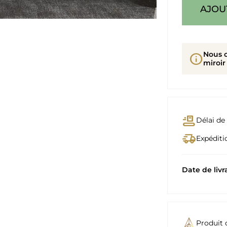
AJOU
Nous 
info
miroir
conveyor_belt
Délai de 
delivery_truck_speed
Expéditio
Date de livr
Produit 