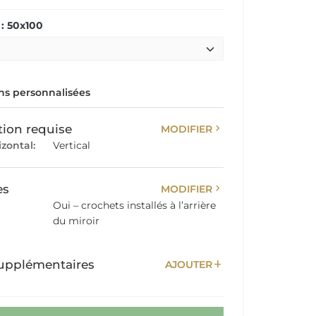
: 50x100
s personnalisées
chevron_right
tion requise
MODIFIER
izontal:
Vertical
chevron_right
es
MODIFIER
Oui – crochets installés à l’arrière
du miroir
add
upplémentaires
AJOUTER