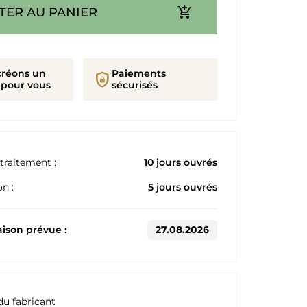
add_shopping_cart
TER AU PANIER
créons un
Paiements
shield_lock
 pour vous
sécurisés
traitement :
10 jours ouvrés
n :
5 jours ouvrés
aison prévue :
27.08.2026
du fabricant