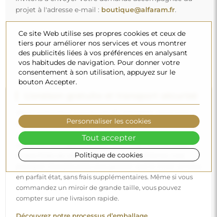
projet à l'adresse e-mail :
boutique@alfaram.fr
.
Ce site Web utilise ses propres cookies et ceux de
tiers pour améliorer nos services et vous montrer
des publicités liées à vos préférences en analysant
vos habitudes de navigation. Pour donner votre
consentement à son utilisation, appuyez sur le
bouton Accepter.
Livraison gratuite et transport sécurisé
Vous n’avez pas à vous soucier du transport – nous nous
Personnaliser les cookies
occupons de faire en sorte que le miroir que vous avez
commandé arrive en toute sécurité entre vos mains, et ce,
Tout accepter
complètement gratuitement. Nous disposons de notre
Politique de cookies
propre flotte de véhicules et de personnel formé, c’est
pourquoi nous pouvons vous garantir que le miroir arrivera
en parfait état, sans frais supplémentaires. Même si vous
commandez un miroir de grande taille, vous pouvez
compter sur une livraison rapide.
Découvrez notre processus d’emballage.