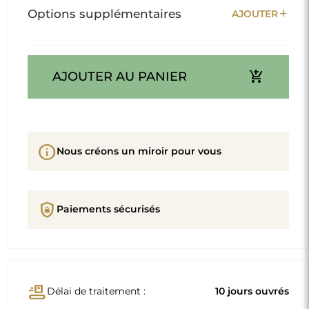
add
Options supplémentaires
AJOUTER
add_shopping_cart
AJOUTER AU PANIER
info
Nous créons un miroir pour vous
shield_lock
Paiements sécurisés
conveyor_belt
Délai de traitement :
10 jours ouvrés