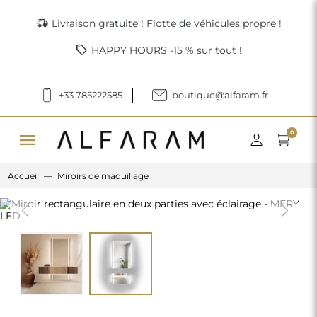
delivery_truck_speed
Livraison gratuite ! Flotte de véhicules propre !
sell
HAPPY HOURS -15 % sur tout !
+33 785222585
boutique@alfaram.fr
menu
0
Accueil
Miroirs de maquillage
Previous
Next