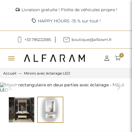
delivery_truck_speed
Livraison gratuite ! Flotte de véhicules propre !
sell
HAPPY HOURS -15 % sur tout !
+33 785222585
boutique@alfaram.fr
menu
0
Accueil
Miroirs avec éclairage LED
Previous
Next