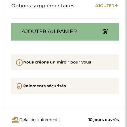
add
Options supplémentaires
AJOUTER
add_shopping_cart
AJOUTER AU PANIER
info
Nous créons un miroir pour vous
shield_lock
Paiements sécurisés
conveyor_belt
Délai de traitement :
10 jours ouvrés