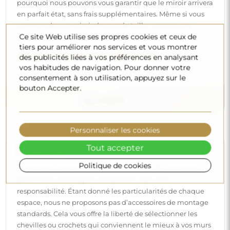
pourquoi nous pouvons vous garantir que le miroir arrivera
en parfait état, sans frais supplémentaires. Même si vous
commandez un miroir de grande taille, vous pouvez
Ce site Web utilise ses propres cookies et ceux de
compter sur une livraison rapide.
tiers pour améliorer nos services et vous montrer
Découvrez notre processus d’emballage.
des publicités liées à vos préférences en analysant
vos habitudes de navigation. Pour donner votre
consentement à son utilisation, appuyez sur le
bouton Accepter.
Personnaliser les cookies
Tout accepter
Montage facile
Politique de cookies
Nous nous chargeons de la fabrication et de la livraison
des miroirs, tandis que l’installation est à votre
responsabilité. Étant donné les particularités de chaque
espace, nous ne proposons pas d’accessoires de montage
standards. Cela vous offre la liberté de sélectionner les
chevilles ou crochets qui conviennent le mieux à vos murs