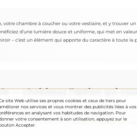
, votre chambre à coucher ou votre vestiaire, et y trouver un 
énéficiez d’une lumière douce et uniforme, qui met en valeu
roir – c’est un élément qui apporte du caractère à toute la p
yle — choisissez l’option qui vo
Ce site Web utilise ses propres cookies et ceux de tiers pour
améliorer nos services et vous montrer des publicités liées à vos
 de miroirs pour s’adapter parfaitement à votre intérieur (en op
préférences en analysant vos habitudes de navigation. Pour
e lueur chaude pour une ambiance cosy ou une lumière plus vive 
donner votre consentement à son utilisation, appuyez sur le
’élégance classique, notre miroir
complétera parfaitement vot
bouton Accepter.