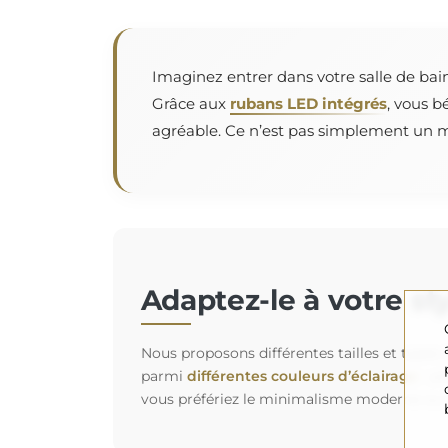
Imaginez entrer dans votre salle de bain
Grâce aux
rubans LED intégrés
, vous b
agréable. Ce n’est pas simplement un mi
Adaptez-le à votre st
Nous proposons différentes tailles et types
parmi
différentes couleurs d’éclairage
: un
vous préfériez le minimalisme moderne ou l