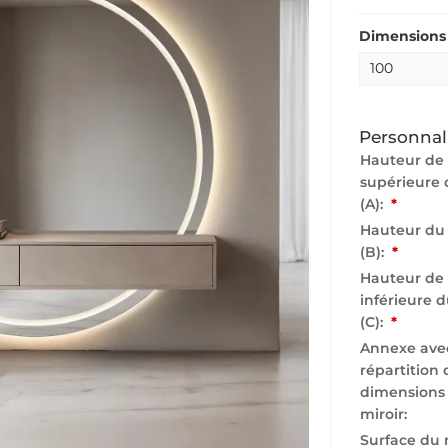
Dimensions 
Personnal
Hauteur de 
supérieure 
(A):
*
Hauteur du
(B):
*
Hauteur de 
inférieure d
(C):
*
Annexe avec
répartition 
dimensions
miroir:
Surface du 