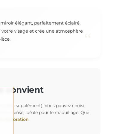
miroir élégant, parfaitement éclairé.
r votre visage et crée une atmosphère
“
ièce.
us convient
tion avec supplément). Vous pouvez choisir
et intense, idéale pour le maquillage. Que
re décoration
.