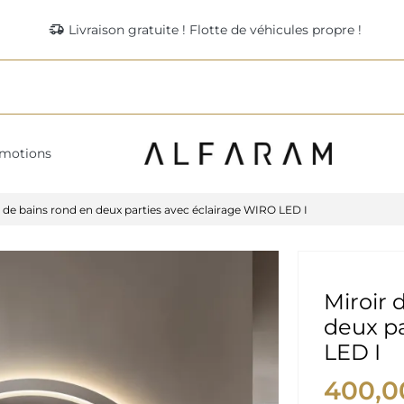
delivery_truck_speed
Livraison gratuite ! Flotte de véhicules propre !
motions
le de bains rond en deux parties avec éclairage WIRO LED I
Miroir 
deux pa
LED I
400,0