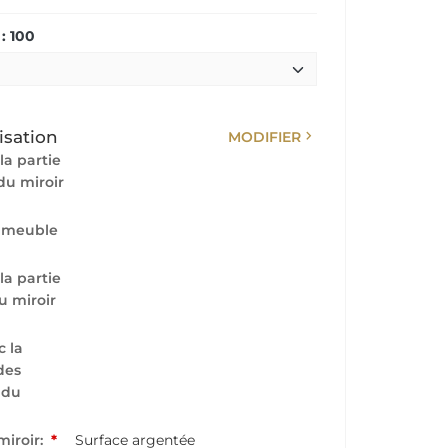
: 100
chevron_right
isation
MODIFIER
la partie
du miroir
 meuble
la partie
u miroir
 la
des
 du
miroir:
*
Surface argentée