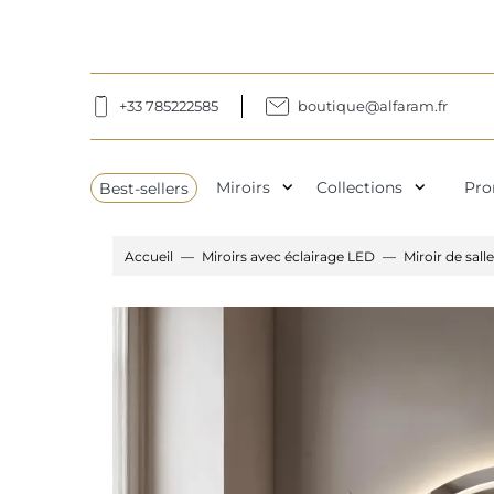
+33 785222585
boutique@alfaram.fr
expand_more
expand_more
Best-sellers
Miroirs
Collections
Pro
Accueil
Miroirs avec éclairage LED
Miroir de sal