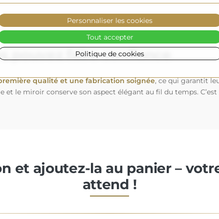
Personnaliser les cookies
Tout accepter
us pouvez faire confiance
Politique de cookies
première qualité et une fabrication soignée
, ce qui garantit 
le et le miroir conserve son aspect élégant au fil du temps. C’est
on et ajoutez-la au panier – vot
attend !