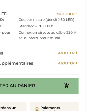
chevron_right
 LED
MODIFIER
D:
Couleur neutre (densité 60 LED)
e:
Standard – 30 000 h
r pour
Connexion directe au câble 230 V
sous interrupteur mural
add
es
AJOUTER
add
upplémentaires
AJOUTER
add_shopping_cart
TER AU PANIER
créons un
Paiements
shield_lock