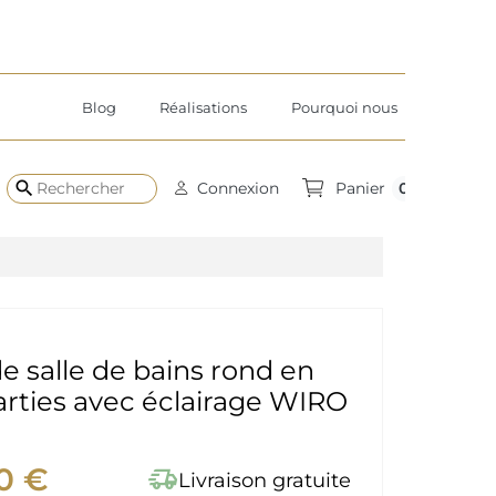
Blog
Réalisations
Pourquoi nous
search
0
Connexion
Panier
de salle de bains rond en
rties avec éclairage WIRO
0 €
delivery_truck_speed
Livraison gratuite