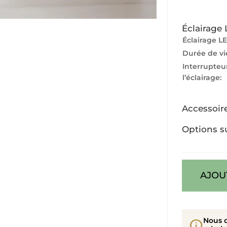
Éclairage
Éclairage LE
Durée de vi
Interrupteu
l’éclairage:
Accessoir
Options s
AJOU
Nous 
info