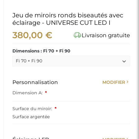
Jeu de miroirs ronds biseautés avec
éclairage - UNIVERSE CUT LED I
380,00 €
delivery_truck_speed
Livraison gratuite
Dimensions : Fi 70 + Fi 90
chevron_right
Personnalisation
MODIFIER
Dimension A:
*
Surface du miroir:
*
Surface argentée