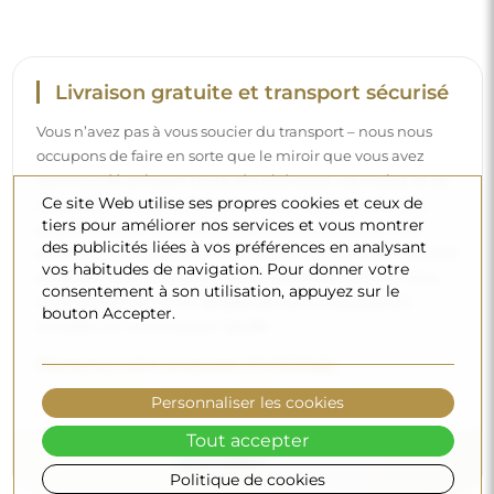
Livraison gratuite et transport sécurisé
Vous n’avez pas à vous soucier du transport – nous nous
occupons de faire en sorte que le miroir que vous avez
commandé arrive en toute sécurité entre vos mains, et ce,
Ce site Web utilise ses propres cookies et ceux de
complètement gratuitement. Nous disposons de notre
tiers pour améliorer nos services et vous montrer
propre flotte de véhicules et de personnel formé, c’est
des publicités liées à vos préférences en analysant
pourquoi nous pouvons vous garantir que le miroir arrivera
vos habitudes de navigation. Pour donner votre
en parfait état, sans frais supplémentaires. Même si vous
consentement à son utilisation, appuyez sur le
commandez un miroir de grande taille, vous pouvez
bouton Accepter.
compter sur une livraison rapide.
Découvrez notre processus d’emballage.
Personnaliser les cookies
Tout accepter
Politique de cookies