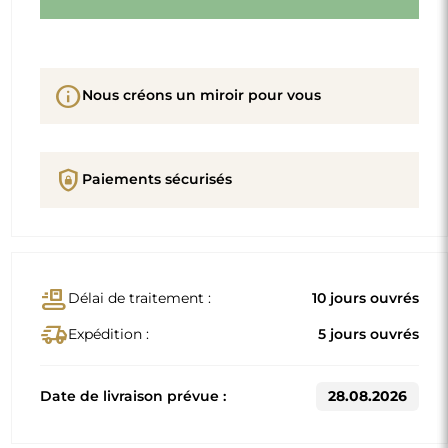
info
Nous créons un miroir pour vous
shield_lock
Paiements sécurisés
conveyor_belt
Délai de traitement :
10 jours ouvrés
delivery_truck_speed
Expédition :
5 jours ouvrés
Date de livraison prévue :
28.08.2026