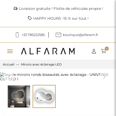
delivery_truck_speed
Livraison gratuite ! Flotte de véhicules propre !
sell
HAPPY HOURS -15 % sur tout !
+33 785222585
boutique@alfaram.fr
menu
0
Accueil
Miroirs avec éclairage LED
Previous
Next