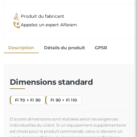
Produit du fabricant
phone_callback
Appelez un expert Alfaram
Description
Détails du produit
GPSR
Dimensions standard
Fi 70 + Fi 90
Fi 90 + Fi 110
D'autres dimensions sont réalisées selon les exigences
individuelles du client. Si un équipement supplémentaire
est choisi pour le produit commandé, celui-ci devient un