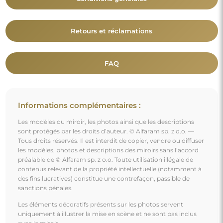
Retours et réclamations
FAQ
Informations complémentaires :
Les modèles du miroir, les photos ainsi que les descriptions
sont protégés par les droits d’auteur. © Alfaram sp. z o.o. —
Tous droits réservés. Il est interdit de copier, vendre ou diffuser
les modèles, photos et descriptions des miroirs sans l’accord
préalable de © Alfaram sp. z o.o. Toute utilisation illégale de
contenus relevant de la propriété intellectuelle (notamment à
des fins lucratives) constitue une contrefaçon, passible de
sanctions pénales.
Les éléments décoratifs présents sur les photos servent
uniquement à illustrer la mise en scène et ne sont pas inclus