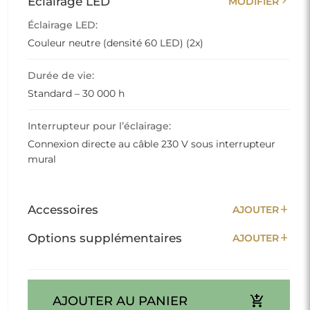
chevron_right
Éclairage LED
MODIFIER
Éclairage LED:
Couleur neutre (densité 60 LED) (2x)
Durée de vie:
Standard – 30 000 h
Interrupteur pour l’éclairage:
Connexion directe au câble 230 V sous interrupteur
mural
add
Accessoires
AJOUTER
add
Options supplémentaires
AJOUTER
add_shopping_cart
AJOUTER AU PANIER