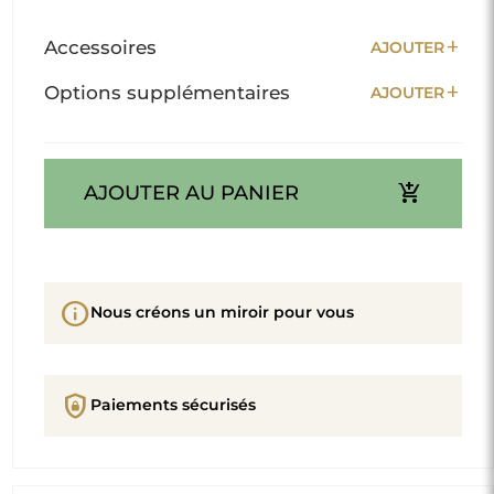
add
Accessoires
AJOUTER
add
Options supplémentaires
AJOUTER
add_shopping_cart
AJOUTER AU PANIER
info
Nous créons un miroir pour vous
shield_lock
Paiements sécurisés