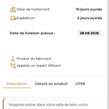
conveyor_belt
Délai de traitement :
10 jours ouvrés
delivery_truck_speed
Expédition :
5 jours ouvrés
Date de livraison prévue :
28.08.2026
Produit du fabricant
phone_callback
Appelez un expert Alfaram
Description
Détails du produit
GPSR
Imaginez entrer dans votre salle de bain, votre