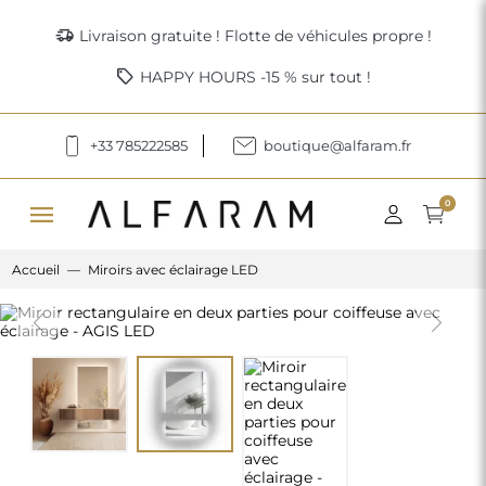
delivery_truck_speed
Livraison gratuite ! Flotte de véhicules propre !
sell
HAPPY HOURS -15 % sur tout !
+33 785222585
boutique@alfaram.fr
menu
0
Accueil
Miroirs avec éclairage LED
Previous
Next