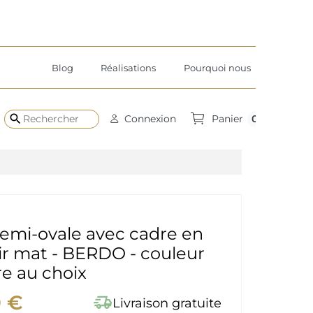
Blog
Réalisations
Pourquoi nous
search
0
Connexion
Panier
semi-ovale avec cadre en
r mat - BERDO - couleur
e au choix
0 €
delivery_truck_speed
Livraison gratuite