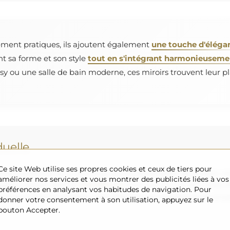
ement pratiques, ils ajoutent également
une touche d'éléga
nt sa forme et son style
tout en s'intégrant harmonieusement
y ou une salle de bain moderne, ces miroirs trouvent leur pl
uelle
Ce site Web utilise ses propres cookies et ceux de tiers pour
roir souhaitée ou si vous avez besoin d'une autre répartition, v
améliorer nos services et vous montrer des publicités liées à vos
uvons réaliser sont de
200×300 cm
ainsi que des miroirs ronds 
préférences en analysant vos habitudes de navigation. Pour
s vous invitons à envoyer votre demande accompagnée du projet 
donner votre consentement à son utilisation, appuyez sur le
bouton Accepter.