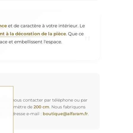
nce
et de caractère à votre intérieur. Le
 à la décoration de la pièce
. Que ce
"
ace et embellissent l'espace.
euillez nous contacter par téléphone ou par
d'un diamètre de
200 cm
. Nous fabriquons
à l'adresse e-mail :
boutique@alfaram.fr
.