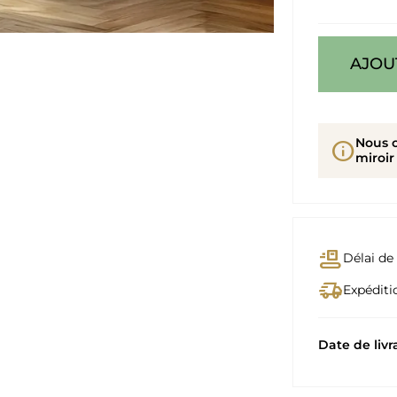
AJOU
Nous 
info
miroir
conveyor_belt
Délai de 
delivery_truck_speed
Expéditio
Date de livr