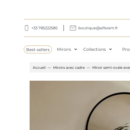
+33 785222585
boutique@alfaram.fr
expand_more
expand_more
Best-sellers
Miroirs
Collections
Pro
Accueil
Miroirs avec cadre
Miroir semi-ovale ave