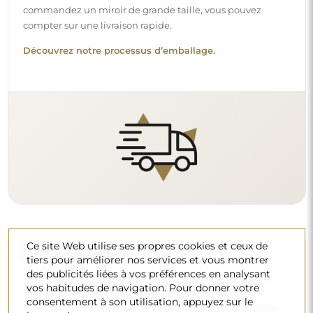
des miroirs, tandis que l’installation est à votre
responsabilité. Étant donné les particularités de chaque
espace, nous ne proposons pas d’accessoires de montage
standards. Cela vous offre la liberté de sélectionner les
chevilles ou crochets qui conviennent le mieux à vos murs
et à vos besoins.
Lire notre guide d’installation pas à pas.
Nettoyage et entretien
Ce site Web utilise ses propres cookies et ceux de
tiers pour améliorer nos services et vous montrer
Pour maintenir un éclat optimal, il suffit d’un chiffon en
des publicités liées à vos préférences en analysant
microfibre et d’eau chaude. Si vous optez pour des
vos habitudes de navigation. Pour donner votre
produits spécifiques, veillez à ce qu’ils aient un pH neutre
consentement à son utilisation, appuyez sur le
(autour de 7). Évitez les nettoyants puissants contenant du