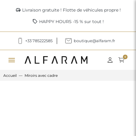
delivery_truck_speed
Livraison gratuite ! Flotte de véhicules propre !
sell
HAPPY HOURS -15 % sur tout !
+33 785222585
boutique@alfaram.fr
menu
0
Accueil
Miroirs avec cadre
Previous
Next