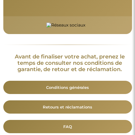
FAQ
Informations complémentaires :
Les modèles du miroir, les photos ainsi que les descriptions
sont protégés par les droits d’auteur. © Alfaram sp. z o.o. —
Tous droits réservés. Il est interdit de copier, vendre ou diffuser
les modèles, photos et descriptions des miroirs sans l’accord
préalable de © Alfaram sp. z o.o. Toute utilisation illégale de
contenus relevant de la propriété intellectuelle (notamment à
des fins lucratives) constitue une contrefaçon, passible de
sanctions pénales.
Les éléments décoratifs présents sur les photos servent
uniquement à illustrer la mise en scène et ne sont pas inclus
avec le miroir.
Vous aimerez aussi