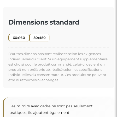
Les miroirs avec cadre ne sont pas seulement
pratiques, ils ajoutent également
une touche d'élégance
et de caractère à votre
intérieur. Le cadre met en valeur le miroir, accentuant
sa forme et son style
tout en s'intégrant harmonieusement à la
décoration de la pièce
. Que ce soit dans un salon chic, une chambre cosy ou
"
une salle de bain moderne, ces miroirs trouvent leur
place et embellissent l'espace.
Miroir sur commande individuelle
Si vous n'avez pas trouvé la dimension de miroir
souhaitée ou si vous avez besoin d'une autre