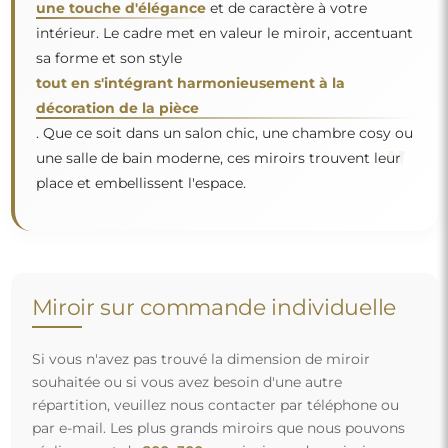
répartition, veuillez nous contacter par téléphone ou
par e-mail. Les plus grands miroirs que nous pouvons
réaliser sont de
200×300 cm
ainsi que des miroirs
ronds d'un diamètre de
200 cm
. Nous fabriquons les
miroirs sur commande individuelle. Nous vous
invitons à envoyer votre demande accompagnée du
projet à l'adresse e-mail :
boutique@alfaram.fr
.
Livraison gratuite et transport sécurisé
Vous n’avez pas à vous soucier du transport – nous nous
occupons de faire en sorte que le miroir que vous avez
commandé arrive en toute sécurité entre vos mains, et ce,
complètement gratuitement. Nous disposons de notre
propre flotte de véhicules et de personnel formé, c’est