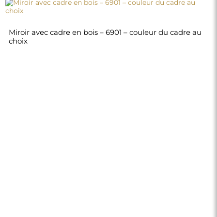
310,00 €
Boutique
Achats
Modes de paiement
Livraison
Foire aux questions
Retours et
réclamations