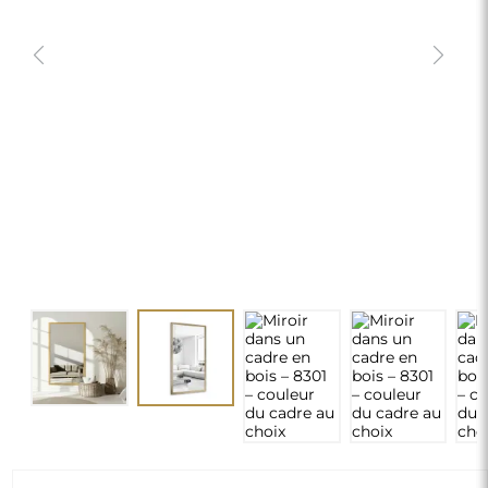
Miroir dans un cadre en bois – 8301 –
couleur du cadre au choix
920,00 €
delivery_truck_speed
Livraison gratuite
Dimensions : 60x160
Dimensions personnalisées
chevron_right
Configuration requise
MODIFIER
Vertical/Horizontal:
Vertical