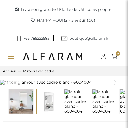
delivery_truck_speed
Livraison gratuite ! Flotte de véhicules propre !
sell
HAPPY HOURS -15 % sur tout !
+33 785222585
boutique@alfaram.fr
menu
0
Accueil
Miroirs avec cadre
Previous
Next