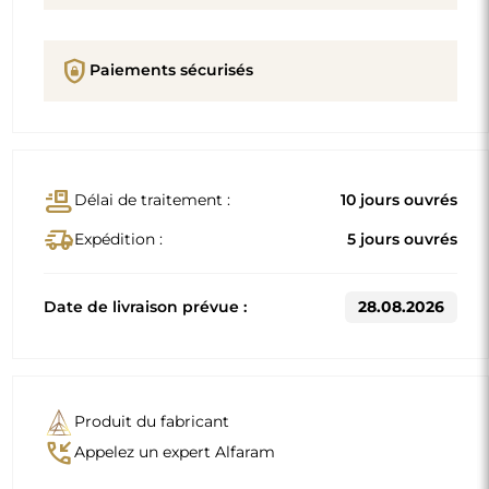
shield_lock
Paiements sécurisés
conveyor_belt
Délai de traitement :
10 jours ouvrés
delivery_truck_speed
Expédition :
5 jours ouvrés
Date de livraison prévue :
28.08.2026
Produit du fabricant
phone_callback
Appelez un expert Alfaram