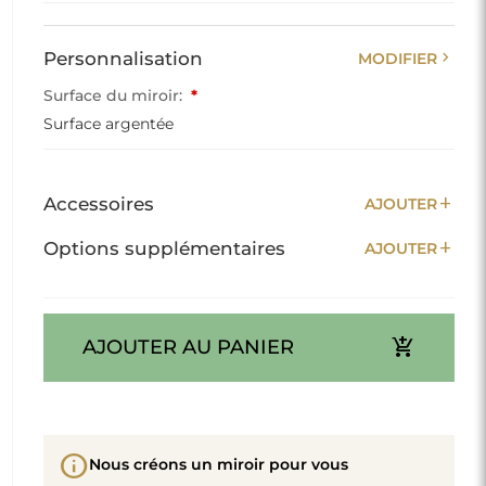
chevron_right
Personnalisation
MODIFIER
Surface du miroir:
*
Surface argentée
add
Accessoires
AJOUTER
add
Options supplémentaires
AJOUTER
add_shopping_cart
AJOUTER AU PANIER
info
Nous créons un miroir pour vous