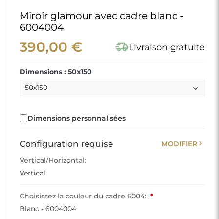
Miroir glamour avec cadre blanc -
6004004
390,00 €
delivery_truck_speed
Livraison gratuite
Dimensions : 50x150
Dimensions personnalisées
chevron_right
Configuration requise
MODIFIER
Vertical/Horizontal:
Vertical
Choisissez la couleur du cadre 6004:
*
Blanc - 6004004