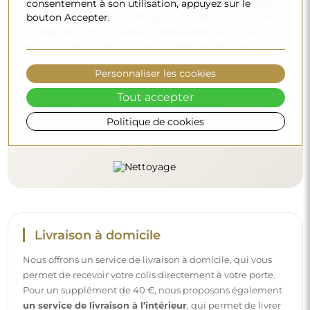
produits spécifiques, veillez à ce qu’ils aient un pH neutre
consentement à son utilisation, appuyez sur le
(autour de 7). Évitez les nettoyants puissants contenant du
bouton Accepter.
vinaigre, de l’ammoniaque ou des acides forts – cela
permettra de conserver un beau reflet pendant de
nombreuses années.
Personnaliser les cookies
Voulez-vous en savoir plus ?
Tout accepter
Découvrez d’autres conseils sur notre blog.
Politique de cookies
Livraison à domicile
Nous offrons un service de livraison à domicile, qui vous
permet de recevoir votre colis directement à votre porte.
Pour un supplément de 40 €, nous proposons également
un service de livraison à l’intérieur
, qui permet de livrer