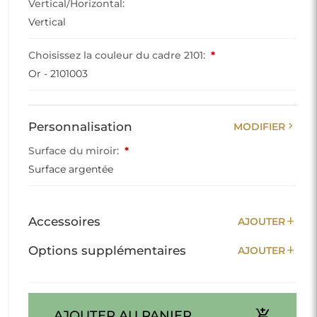
Vertical/Horizontal:
Vertical
Choisissez la couleur du cadre 2101:
*
Or - 2101003
chevron_right
Personnalisation
MODIFIER
Surface du miroir:
*
Surface argentée
add
Accessoires
AJOUTER
add
Options supplémentaires
AJOUTER
add_shopping_cart
AJOUTER AU PANIER