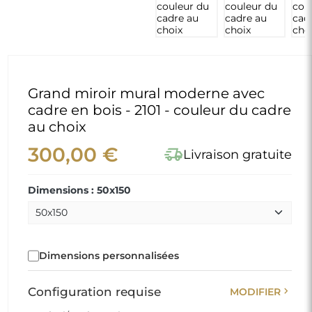
Grand miroir mural moderne avec
cadre en bois - 2101 - couleur du cadre
au choix
300,00 €
delivery_truck_speed
Livraison gratuite
Dimensions : 50x150
Dimensions personnalisées
chevron_right
Configuration requise
MODIFIER