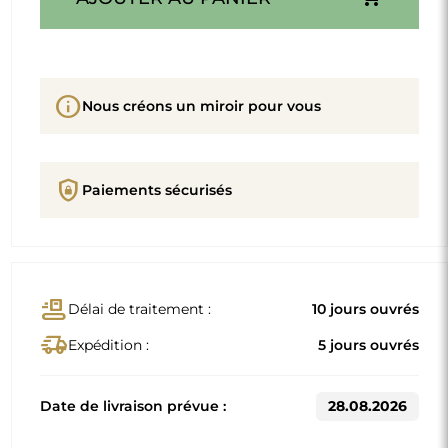
info
Nous créons un miroir pour vous
shield_lock
Paiements sécurisés
conveyor_belt
Délai de traitement :
10 jours ouvrés
delivery_truck_speed
Expédition :
5 jours ouvrés
Date de livraison prévue :
28.08.2026