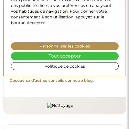
des publicités liées à vos préférences en analysant
vos habitudes de navigation. Pour donner votre
Nettoyage et entretien
consentement à son utilisation, appuyez sur le
bouton Accepter.
Pour maintenir un éclat optimal, il suffit d’un chiffon en
microfibre et d’eau chaude. Si vous optez pour des
produits spécifiques, veillez à ce qu’ils aient un pH neutre
(autour de 7). Évitez les nettoyants puissants contenant du
Personnaliser les cookies
vinaigre, de l’ammoniaque ou des acides forts – cela
permettra de conserver un beau reflet pendant de
Tout accepter
nombreuses années.
Politique de cookies
Voulez-vous en savoir plus ?
Découvrez d’autres conseils sur notre blog.