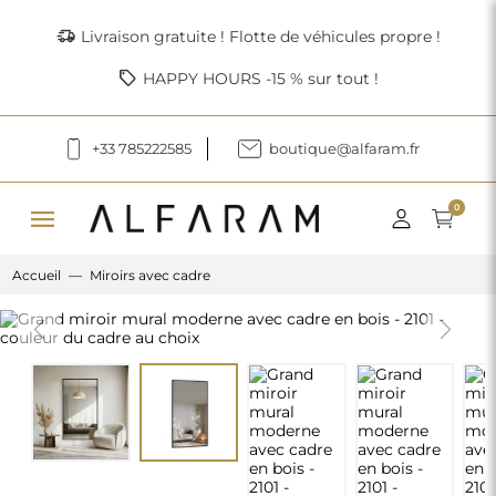
delivery_truck_speed
Livraison gratuite ! Flotte de véhicules propre !
sell
HAPPY HOURS -15 % sur tout !
+33 785222585
boutique@alfaram.fr
menu
0
Accueil
Miroirs avec cadre
Previous
Next