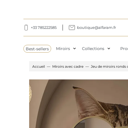
+33 785222585
boutique@alfaram.fr
expand_more
expand_more
Best-sellers
Miroirs
Collections
Pro
Accueil
Miroirs avec cadre
Jeu de miroirs ronds