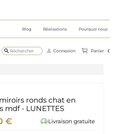
Blog
Réalisations
Pourquoi nous
search
0
Connexion
Panier
miroirs ronds chat en
es mdf - LUNETTES
0 €
delivery_truck_speed
Livraison gratuite