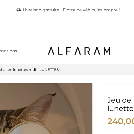
delivery_truck_speed
Livraison gratuite ! Flotte de véhicules propre !
motions
 chat en lunettes mdf - LUNETTES
Jeu de 
lunett
240,0