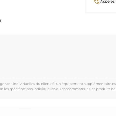
phone_callback
Appelez 
R
xigences individuelles du client. Si un équipement supplémentaire es
lon les spécifications individuelles du consommateur. Ces produits ne