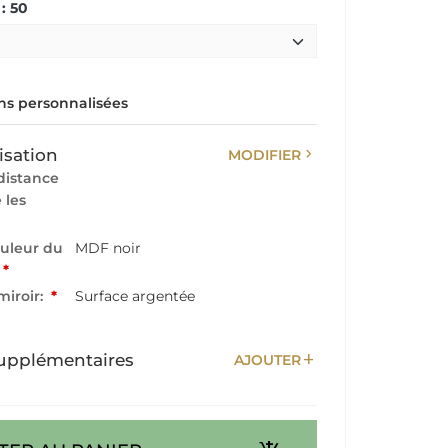
: 50
s personnalisées
chevron_right
isation
MODIFIER
distance
 les
ouleur du
MDF noir
*
miroir:
*
Surface argentée
add
upplémentaires
AJOUTER