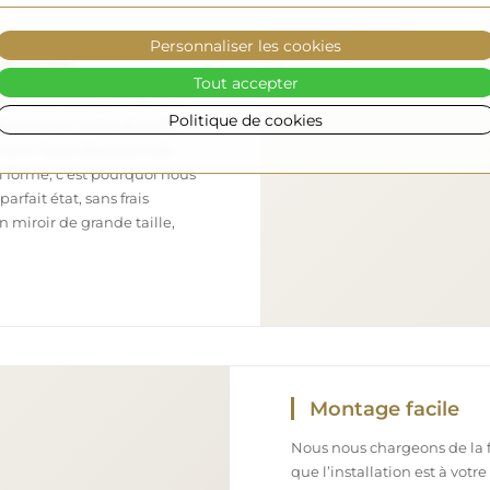
Personnaliser les cookies
sécurisé
Tout accepter
nous nous occupons de faire
Politique de cookies
 arrive en toute sécurité
ement. Nous disposons de
l formé, c’est pourquoi nous
arfait état, sans frais
iroir de grande taille,
Montage facile
Nous nous chargeons de la fa
que l’installation est à votr