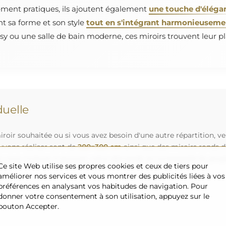
ement pratiques, ils ajoutent également
une touche d'éléga
nt sa forme et son style
tout en s'intégrant harmonieusement
y ou une salle de bain moderne, ces miroirs trouvent leur pl
uelle
roir souhaitée ou si vous avez besoin d'une autre répartition, v
uvons réaliser sont de
200×300 cm
ainsi que des miroirs ronds 
s vous invitons à envoyer votre demande accompagnée du projet 
Ce site Web utilise ses propres cookies et ceux de tiers pour
améliorer nos services et vous montrer des publicités liées à vos
préférences en analysant vos habitudes de navigation. Pour
donner votre consentement à son utilisation, appuyez sur le
bouton Accepter.