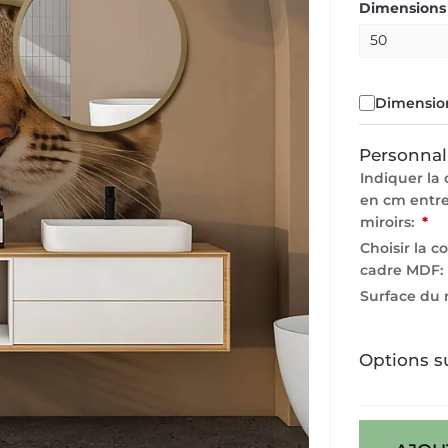
Dimensions 
Dimension
Personnal
Indiquer la 
en cm entre
miroirs:
*
Choisir la c
cadre MDF:
Surface du 
Options s