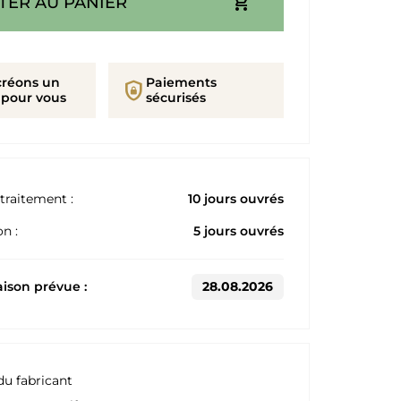
add_shopping_cart
TER AU PANIER
créons un
Paiements
shield_lock
 pour vous
sécurisés
traitement :
10 jours ouvrés
n :
5 jours ouvrés
aison prévue :
28.08.2026
du fabricant