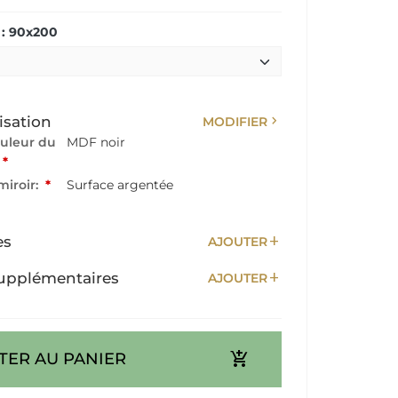
: 90x200
chevron_right
isation
MODIFIER
ouleur du
MDF noir
*
miroir:
*
Surface argentée
add
es
AJOUTER
add
upplémentaires
AJOUTER
add_shopping_cart
TER AU PANIER