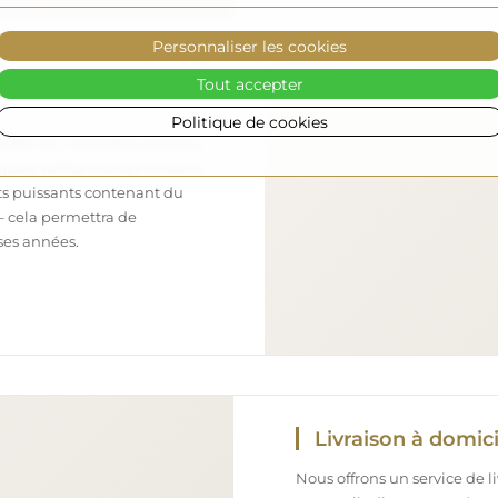
Personnaliser les cookies
Tout accepter
Politique de cookies
chiffon en microfibre et d’eau
ues, veillez à ce qu’ils aient
nts puissants contenant du
– cela permettra de
ses années.
Livraison à domici
Nous offrons un service de l