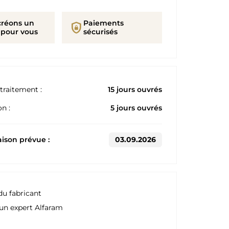
créons un
Paiements
shield_lock
 pour vous
sécurisés
traitement :
15 jours ouvrés
n :
5 jours ouvrés
aison prévue :
03.09.2026
du fabricant
un expert Alfaram