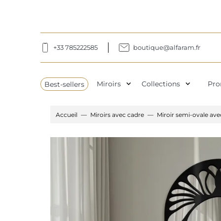
+33 785222585
boutique@alfaram.fr
expand_more
expand_more
Best-sellers
Miroirs
Collections
Pro
Accueil
Miroirs avec cadre
Miroir semi-ovale a