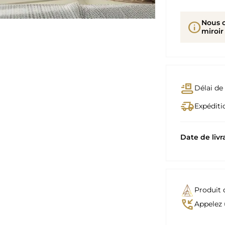
Nous 
info
miroir
conveyor_belt
Délai de 
delivery_truck_speed
Expéditio
Date de livr
Produit 
phone_callback
Appelez 