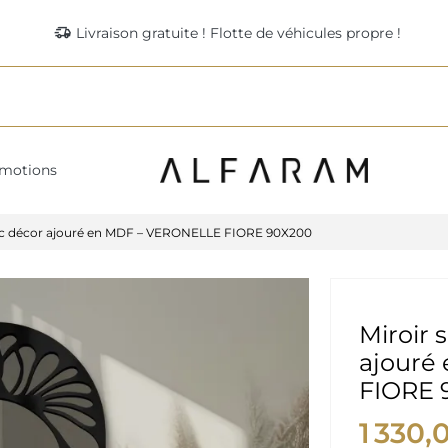
delivery_truck_speed
Livraison gratuite ! Flotte de véhicules propre !
motions
vec décor ajouré en MDF – VERONELLE FIORE 90X200
Miroir 
ajouré
FIORE 
1 330,