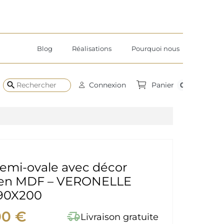
Blog
Réalisations
Pourquoi nous
search
0
Connexion
Panier
semi-ovale avec décor
 en MDF – VERONELLE
90X200
00 €
delivery_truck_speed
Livraison gratuite