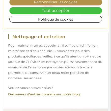
Personnaliser les cookies
Tout accepter
Politique de cookies
Livraison à domicile
Nous offrons un service de livraison à domicile, qui vous
permet de recevoir votre colis directement à votre porte.
Pour un supplément de 40 €, nous proposons également
un service de livraison à l’intérieur
, qui permet de livrer
le colis directement dans votre maison (pour des
dimensions allant jusqu’à 80×120 cm ou un diamètre de
100 cm). Pour des produits plus grands, il peut être
demandé une petite aide, comme l’ouverture de la porte.
Si vous ne choisissez pas et ne payez pas ce service lors de
la commande, le livreur ne déposera pas le colis à
l’intérieur de votre domicile.