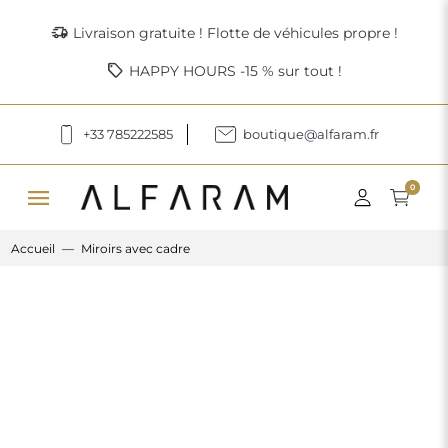
delivery_truck_speed
Livraison gratuite ! Flotte de véhicules propre !
sell
HAPPY HOURS -15 % sur tout !
+33 785222585
boutique@alfaram.fr
menu
0
Accueil
Miroirs avec cadre
Previous
Next