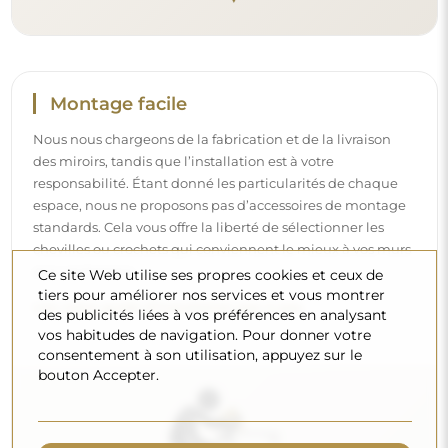
Nettoyage et entretien
Pour maintenir un éclat optimal, il suffit d’un chiffon en
microfibre et d’eau chaude. Si vous optez pour des
produits spécifiques, veillez à ce qu’ils aient un pH neutre
Ce site Web utilise ses propres cookies et ceux de
(autour de 7). Évitez les nettoyants puissants contenant du
tiers pour améliorer nos services et vous montrer
vinaigre, de l’ammoniaque ou des acides forts – cela
des publicités liées à vos préférences en analysant
permettra de conserver un beau reflet pendant de
vos habitudes de navigation. Pour donner votre
nombreuses années.
consentement à son utilisation, appuyez sur le
bouton Accepter.
Voulez-vous en savoir plus ?
Découvrez d’autres conseils sur notre blog.