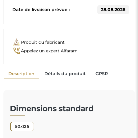
D'autres dimensions sont réalisées selon les exigences
individuelles du client. Si un équipement supplémentaire
est choisi pour le produit commandé, celui-ci devient un
produit non préfabriqué, réalisé selon les spécifications
individuelles du consommateur. Ces produits ne peuvent
être ni retournés ni échangés.
Un miroir organique est un détail décoratif unique qui
apporte une touche de fraîcheur et d'élégance
moderne. Sa forme inspirée par la nature casse les
codes habituels et donne une ambiance légère et
contemporaine à votre espace. C'est le choix parfait
"
pour ceux qui veulent un intérieur original et
personnalisé.