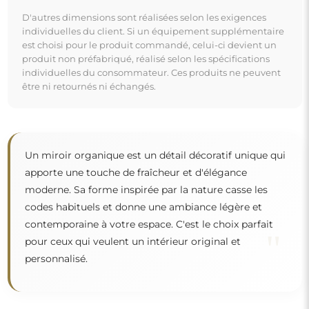
Miroir sur commande individuelle
Si vous n'avez pas trouvé la dimension de miroir
souhaitée ou si vous avez besoin d'une autre
répartition, veuillez nous contacter par téléphone ou
par e-mail. Les plus grands miroirs que nous pouvons
réaliser sont de
200×300 cm
ainsi que des miroirs
ronds d'un diamètre de
200 cm
. Nous fabriquons les
miroirs sur commande individuelle. Nous vous
invitons à envoyer votre demande accompagnée du
projet à l'adresse e-mail :
boutique@alfaram.fr
.