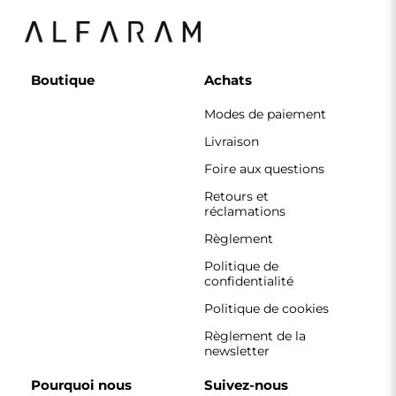
Pourquoi nous
Suivez-nous
Coopération
Instagram
Contact
Facebook
Pinterest
CONTACT
Nous travaillons du lundi au vendredi, de 7 h à 15 h.
Téléphone
+33 785222585
boutique@alfaram.fr
Alfaram sp. z o.o. © 2026
Réalisation :
AbcWeb.pl