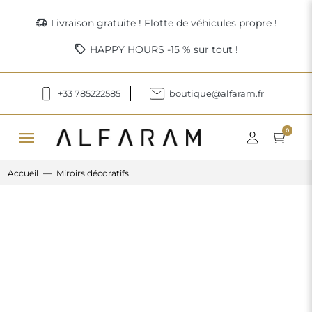
delivery_truck_speed
Livraison gratuite ! Flotte de véhicules propre !
sell
HAPPY HOURS -15 % sur tout !
+33 785222585
boutique@alfaram.fr
menu
0
Accueil
Miroirs décoratifs
Previous
Next