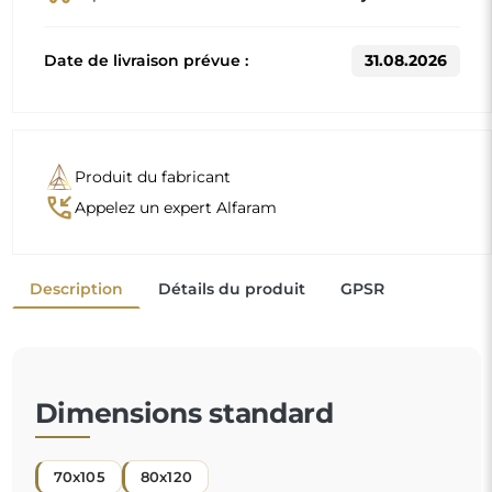
70x105
80x120
D'autres dimensions sont réalisées selon les exigences
individuelles du client. Si un équipement supplémentaire
est choisi pour le produit commandé, celui-ci devient un
produit non préfabriqué, réalisé selon les spécifications
individuelles du consommateur. Ces produits ne peuvent
être ni retournés ni échangés.
Un miroir organique est un détail décoratif unique qui
apporte une touche de fraîcheur et d'élégance
moderne. Sa forme inspirée par la nature casse les
codes habituels et donne une ambiance légère et
contemporaine à votre espace. C'est le choix parfait
"
pour ceux qui veulent un intérieur original et
personnalisé.