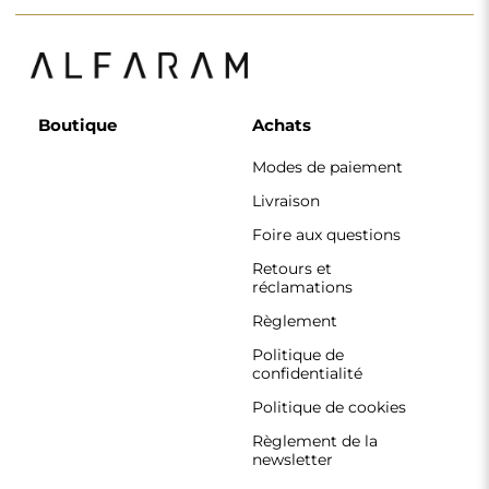
Règlement de la
newsletter
Pourquoi nous
Suivez-nous
Coopération
Instagram
Contact
Facebook
Pinterest
CONTACT
Nous travaillons du lundi au vendredi, de 7 h à 15 h.
Téléphone
+33 785222585
boutique@alfaram.fr