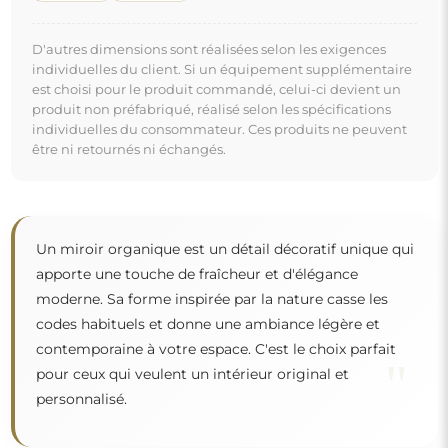
Miroir sur commande individuelle
Si vous n'avez pas trouvé la dimension de miroir
souhaitée ou si vous avez besoin d'une autre
répartition, veuillez nous contacter par téléphone ou
par e-mail. Les plus grands miroirs que nous pouvons
réaliser sont de
200×300 cm
ainsi que des miroirs
ronds d'un diamètre de
200 cm
. Nous fabriquons les
miroirs sur commande individuelle. Nous vous
invitons à envoyer votre demande accompagnée du
projet à l'adresse e-mail :
boutique@alfaram.fr
.