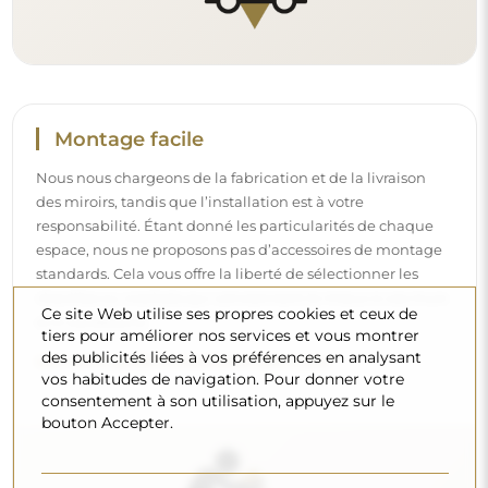
Nettoyage et entretien
Pour maintenir un éclat optimal, il suffit d’un chiffon en
microfibre et d’eau chaude. Si vous optez pour des
Ce site Web utilise ses propres cookies et ceux de
produits spécifiques, veillez à ce qu’ils aient un pH neutre
tiers pour améliorer nos services et vous montrer
(autour de 7). Évitez les nettoyants puissants contenant du
des publicités liées à vos préférences en analysant
vinaigre, de l’ammoniaque ou des acides forts – cela
vos habitudes de navigation. Pour donner votre
permettra de conserver un beau reflet pendant de
consentement à son utilisation, appuyez sur le
nombreuses années.
bouton Accepter.
Voulez-vous en savoir plus ?