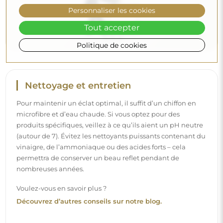
Découvrez d’autres conseils sur notre blog.
Personnaliser les cookies
Tout accepter
Politique de cookies
Livraison à domicile
Nous offrons un service de livraison à domicile, qui vous
permet de recevoir votre colis directement à votre porte.
Pour un supplément de 40 €, nous proposons également
un service de livraison à l’intérieur
, qui permet de livrer
le colis directement dans votre maison (pour des
dimensions allant jusqu’à 80×120 cm ou un diamètre de
100 cm). Pour des produits plus grands, il peut être
demandé une petite aide, comme l’ouverture de la porte.
Si vous ne choisissez pas et ne payez pas ce service lors de
la commande, le livreur ne déposera pas le colis à
l’intérieur de votre domicile.