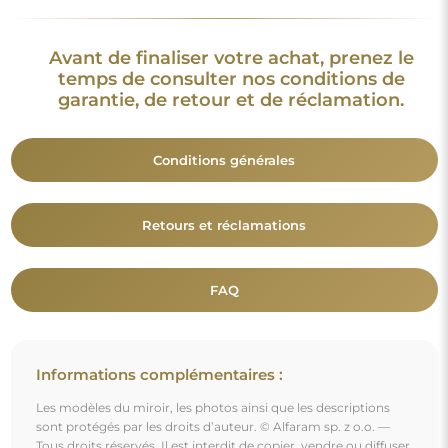
Les modèles du miroir, les photos ainsi que les descriptions
sont protégés par les droits d’auteur. © Alfaram sp. z o.o. —
Tous droits réservés. Il est interdit de copier, vendre ou diffuser
les modèles, photos et descriptions des miroirs sans l’accord
préalable de © Alfaram sp. z o.o. Toute utilisation illégale de
contenus relevant de la propriété intellectuelle (notamment à
des fins lucratives) constitue une contrefaçon, passible de
sanctions pénales.
Les éléments décoratifs présents sur les photos servent
uniquement à illustrer la mise en scène et ne sont pas inclus
avec le miroir.
Vous aimerez aussi
Miroir de forme irrégulière dans un cadre en mdf -
PIENA IN A FRAME