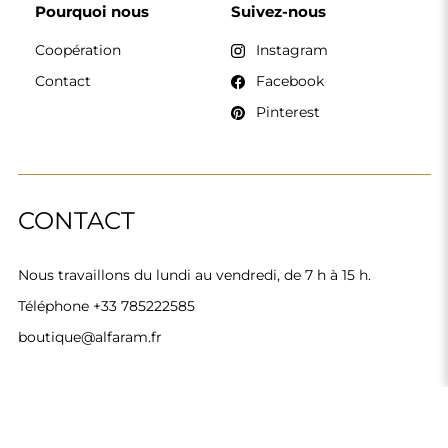
Alfaram sp. z o.o. © 2026
Réalisation :
AbcWeb.pl