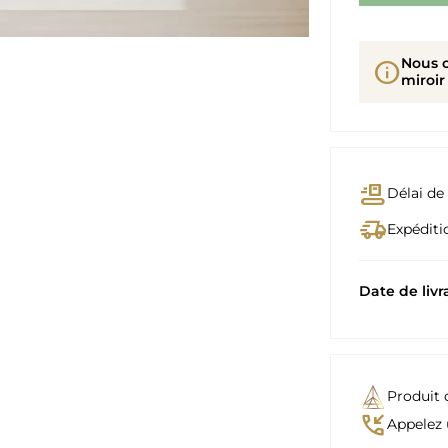
Nous 
info
miroir
conveyor_belt
Délai de 
delivery_truck_speed
Expéditio
Date de livr
Produit 
phone_callback
Appelez 