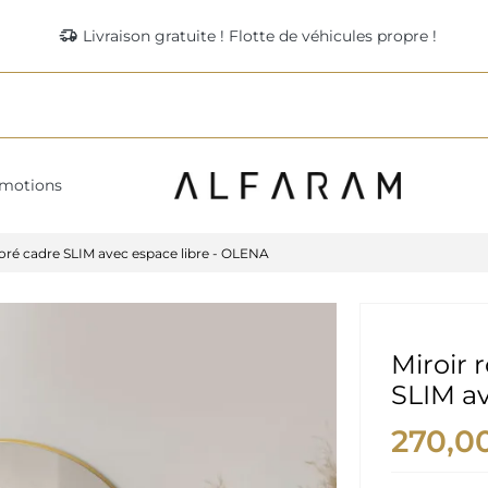
delivery_truck_speed
Livraison gratuite ! Flotte de véhicules propre !
motions
oré cadre SLIM avec espace libre - OLENA
Miroir
SLIM av
270,0