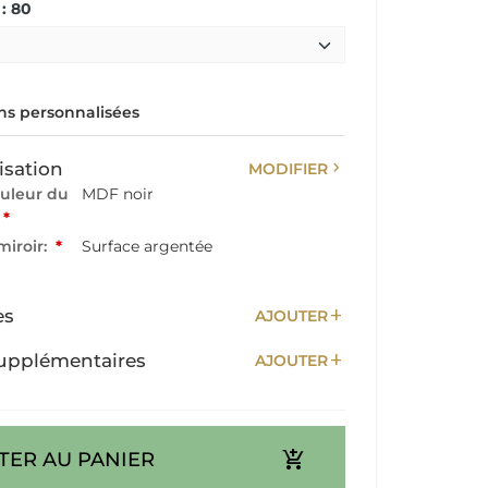
: 80
s personnalisées
chevron_right
isation
MODIFIER
ouleur du
MDF noir
*
miroir:
*
Surface argentée
add
es
AJOUTER
add
upplémentaires
AJOUTER
add_shopping_cart
TER AU PANIER