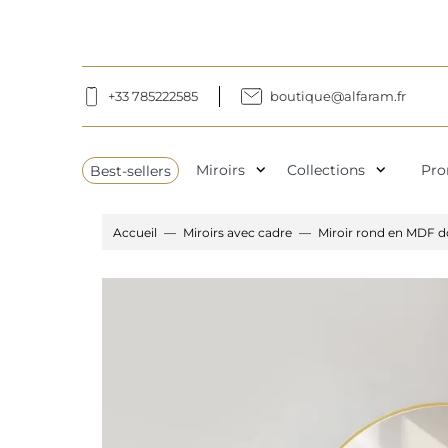
+33 785222585
boutique@alfaram.fr
expand_more
expand_more
Best-sellers
Miroirs
Collections
Pro
Accueil
Miroirs avec cadre
Miroir rond en MDF d