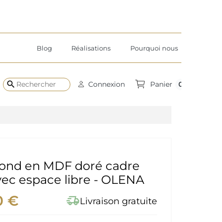
Blog
Réalisations
Pourquoi nous
search
0
Connexion
Panier
 rond en MDF doré cadre
ec espace libre - OLENA
0 €
delivery_truck_speed
Livraison gratuite