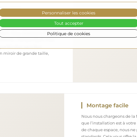
sécurisé
Personnaliser les cookies
nous nous occupons de faire
Tout accepter
 arrive en toute sécurité
Politique de cookies
ement. Nous disposons de
l formé, c’est pourquoi nous
arfait état, sans frais
iroir de grande taille,
Montage facile
Nous nous chargeons de la fa
que l’installation est à votr
de chaque espace, nous ne 
standards. Cela vous offre la