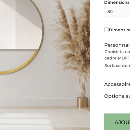
Dimensions 
Dimension
Personnal
Choisir la c
cadre MDF:
Surface du 
Accessoir
Options s
AJOU