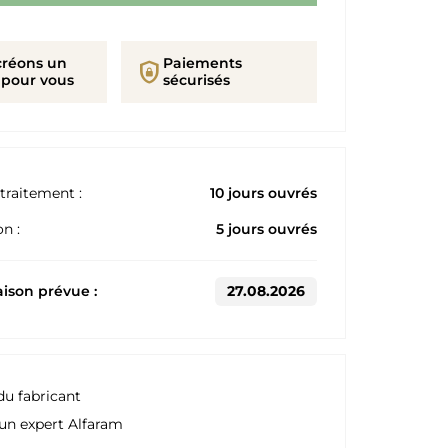
créons un
Paiements
shield_lock
 pour vous
sécurisés
traitement :
10 jours ouvrés
n :
5 jours ouvrés
aison prévue :
27.08.2026
du fabricant
un expert Alfaram