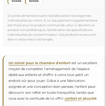
vous avez la certitude de lui offrir
confort et sécurité
.
Miroir sur commande individuelle
Si vous n'avez pas trouvé la dimension de miroir
souhaitée ou si vous avez besoin d'une autre
répartition, veuillez nous contacter par téléphone ou
par e-mail. Les plus grands miroirs que nous pouvons
réaliser sont de
200×300 cm
ainsi que des miroirs
ronds d'un diamètre de
200 cm
. Nous fabriquons les
miroirs sur commande individuelle. Nous vous
invitons à envoyer votre demande accompagnée du
projet à l'adresse e-mail :
boutique@alfaram.fr
.