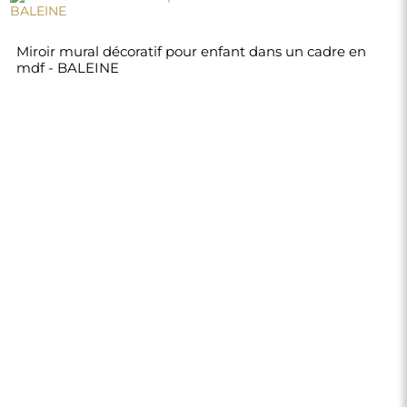
100,00 €
Boutique
Achats
Modes de paiement
Livraison
Foire aux questions
Retours et
réclamations