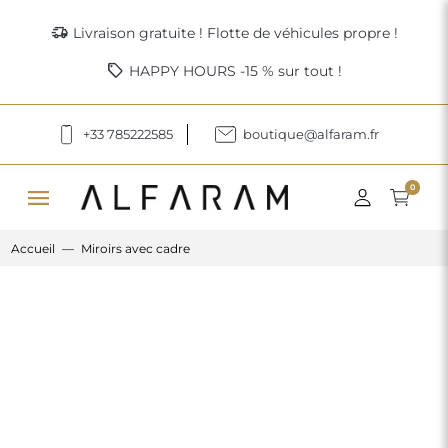
delivery_truck_speed
Livraison gratuite ! Flotte de véhicules propre !
sell
HAPPY HOURS -15 % sur tout !
+33 785222585
boutique@alfaram.fr
menu
0
Accueil
Miroirs avec cadre
Previous
Next