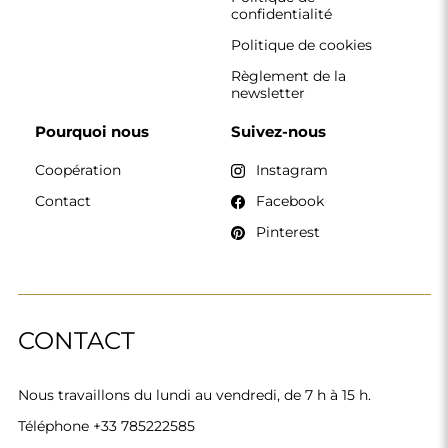
Téléphone
+33 785222585
boutique@alfaram.fr
Alfaram sp. z o.o. © 2026
Réalisation :
AbcWeb.pl