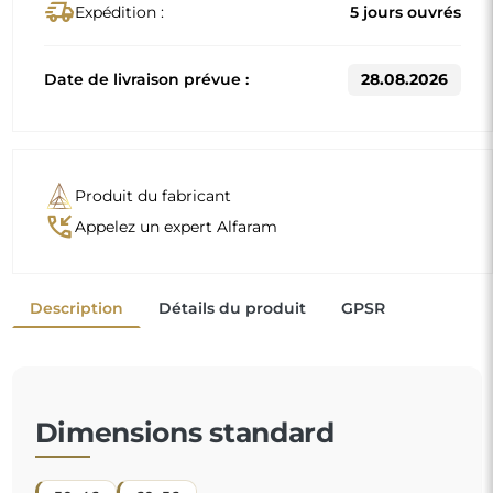
50x46
60x56
D'autres dimensions sont réalisées selon les exigences
individuelles du client. Si un équipement supplémentaire
est choisi pour le produit commandé, celui-ci devient un
produit non préfabriqué, réalisé selon les spécifications
individuelles du consommateur. Ces produits ne peuvent
être ni retournés ni échangés.
Un miroir pour la chambre d'enfant
est un excellent
moyen de compléter l'aménagement de l'espace
dédié aux enfants et d'offrir à votre tout-petit un
endroit sûr pour jouer. Grâce à une fabrication
soignée et une conception bien pensée, l'enfant peut
"
découvrir son reflet en toute tranquillité, tandis que