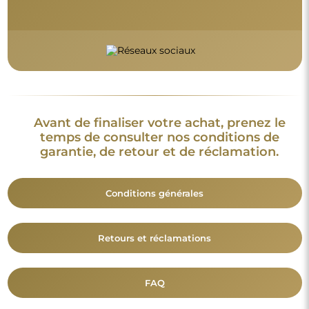
FAQ
Informations complémentaires :
Les modèles du miroir, les photos ainsi que les descriptions
sont protégés par les droits d’auteur. © Alfaram sp. z o.o. —
Tous droits réservés. Il est interdit de copier, vendre ou diffuser
les modèles, photos et descriptions des miroirs sans l’accord
préalable de © Alfaram sp. z o.o. Toute utilisation illégale de
contenus relevant de la propriété intellectuelle (notamment à
des fins lucratives) constitue une contrefaçon, passible de
sanctions pénales.
Les éléments décoratifs présents sur les photos servent
uniquement à illustrer la mise en scène et ne sont pas inclus
avec le miroir.
Vous aimerez aussi