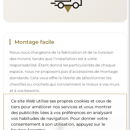
Nettoyage et entretien
Pour maintenir un éclat optimal, il suffit d’un chiffon en
microfibre et d’eau chaude. Si vous optez pour des
produits spécifiques, veillez à ce qu’ils aient un pH neutre
(autour de 7). Évitez les nettoyants puissants contenant du
Ce site Web utilise ses propres cookies et ceux de
vinaigre, de l’ammoniaque ou des acides forts – cela
tiers pour améliorer nos services et vous montrer
permettra de conserver un beau reflet pendant de
des publicités liées à vos préférences en analysant
nombreuses années.
vos habitudes de navigation. Pour donner votre
consentement à son utilisation, appuyez sur le
Voulez-vous en savoir plus ?
bouton Accepter.