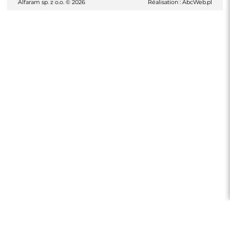
Alfaram sp. z o.o. © 2026
Réalisation :
AbcWeb.pl