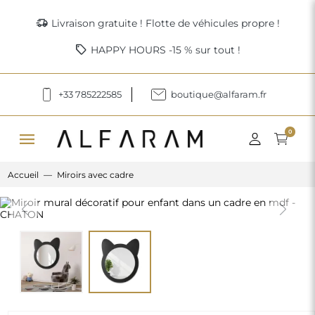
delivery_truck_speed
Livraison gratuite ! Flotte de véhicules propre !
sell
HAPPY HOURS -15 % sur tout !
+33 785222585
boutique@alfaram.fr
menu
0
Accueil
Miroirs avec cadre
Previous
Next