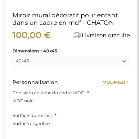
Miroir mural décoratif pour enfant
dans un cadre en mdf - CHATON
100,00 €
delivery_truck_speed
Livraison gratuite
Dimensions : 40x45
chevron_right
Personnalisation
MODIFIER
Choisir la couleur du cadre MDF:
*
MDF noir
Surface du miroir:
*
Surface argentée