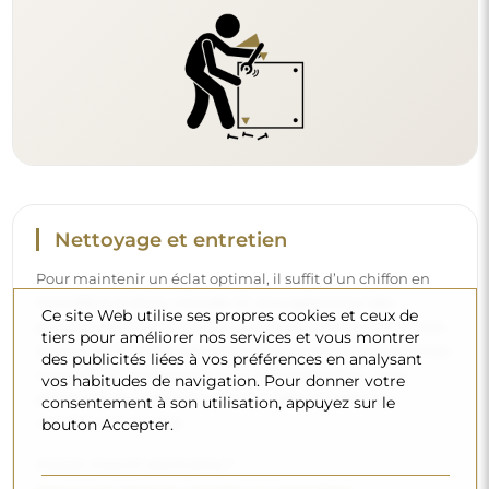
Nettoyage et entretien
Pour maintenir un éclat optimal, il suffit d’un chiffon en
microfibre et d’eau chaude. Si vous optez pour des
Ce site Web utilise ses propres cookies et ceux de
produits spécifiques, veillez à ce qu’ils aient un pH neutre
tiers pour améliorer nos services et vous montrer
(autour de 7). Évitez les nettoyants puissants contenant du
des publicités liées à vos préférences en analysant
vinaigre, de l’ammoniaque ou des acides forts – cela
vos habitudes de navigation. Pour donner votre
permettra de conserver un beau reflet pendant de
consentement à son utilisation, appuyez sur le
nombreuses années.
bouton Accepter.
Voulez-vous en savoir plus ?