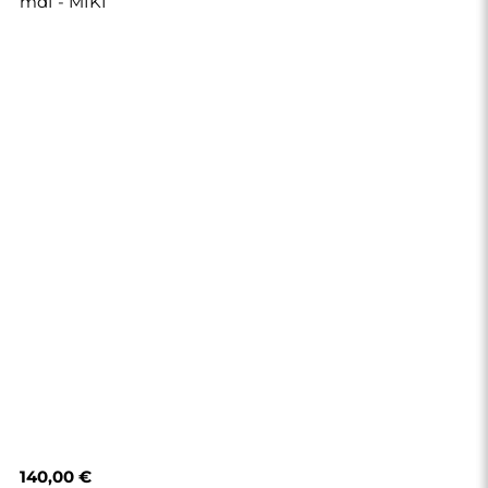
mdf - MIKI
140,00 €