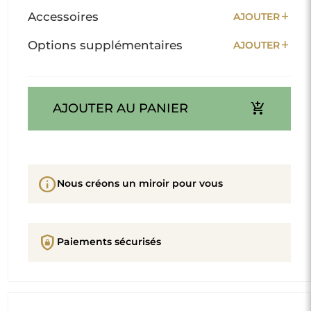
add
Accessoires
AJOUTER
add
Options supplémentaires
AJOUTER
add_shopping_cart
AJOUTER AU PANIER
info
Nous créons un miroir pour vous
shield_lock
Paiements sécurisés