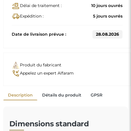
conveyor_belt
Délai de traitement :
10 jours ouvrés
delivery_truck_speed
Expédition :
5 jours ouvrés
Date de livraison prévue :
28.08.2026
Produit du fabricant
phone_callback
Appelez un expert Alfaram
Description
Détails du produit
GPSR
Dimensions standard