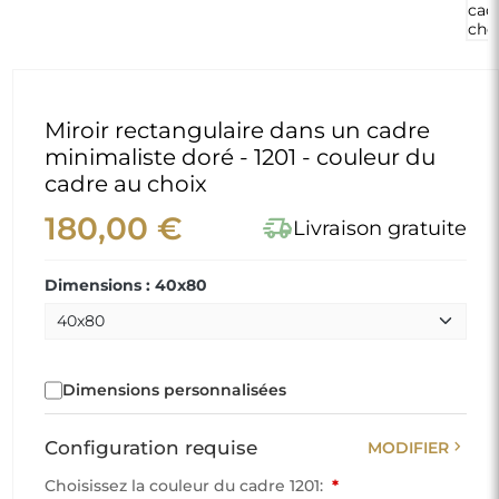
Miroir rectangulaire dans un cadre
minimaliste doré - 1201 - couleur du
cadre au choix
180,00 €
delivery_truck_speed
Livraison gratuite
Dimensions : 40x80
Dimensions personnalisées
chevron_right
Configuration requise
MODIFIER
Choisissez la couleur du cadre 1201:
*