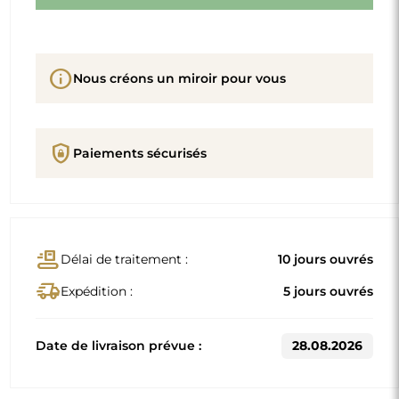
info
Nous créons un miroir pour vous
shield_lock
Paiements sécurisés
conveyor_belt
Délai de traitement :
10 jours ouvrés
delivery_truck_speed
Expédition :
5 jours ouvrés
Date de livraison prévue :
28.08.2026