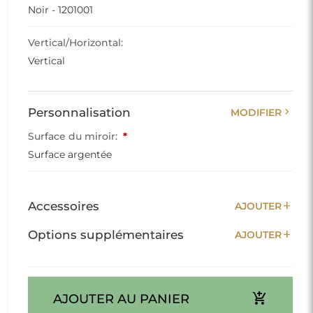
Noir - 1201001
Vertical/Horizontal:
Vertical
chevron_right
Personnalisation
MODIFIER
Surface du miroir:
*
Surface argentée
add
Accessoires
AJOUTER
add
Options supplémentaires
AJOUTER
add_shopping_cart
AJOUTER AU PANIER