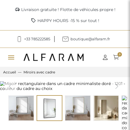
delivery_truck_speed
Livraison gratuite ! Flotte de véhicules propre !
sell
HAPPY HOURS -15 % sur tout !
+33 785222585
boutique@alfaram.fr
menu
0
Accueil
Miroirs avec cadre
Previous
Next