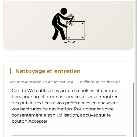
Nettoyage et entretien
Pour maintenir un éclat optimal, il suffit d’un chiffon en
microfibre et d’eau chaude. Si vous optez pour des
Ce site Web utilise ses propres cookies et ceux de
produits spécifiques, veillez à ce qu’ils aient un pH neutre
tiers pour améliorer nos services et vous montrer
(autour de 7). Évitez les nettoyants puissants contenant du
des publicités liées à vos préférences en analysant
vos habitudes de navigation. Pour donner votre
vinaigre, de l’ammoniaque ou des acides forts – cela
consentement à son utilisation, appuyez sur le
permettra de conserver un beau reflet pendant de
bouton Accepter.
nombreuses années.
Voulez-vous en savoir plus ?